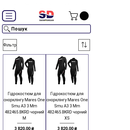
Промокод "SwimD2026"-10% на товари без знижки
Пошук
Фільтр
Гідрокостюм для
Гідрокостюм для
снорклінгу Mares One
снорклінгу Mares One
Smu A3 3 Mm
Smu A3 3 Mm
482465.BKRD чорний
482465.BKRD чорний
M
XS
Ціна
Ціна
3 820,00 ₴
3 820,00 ₴