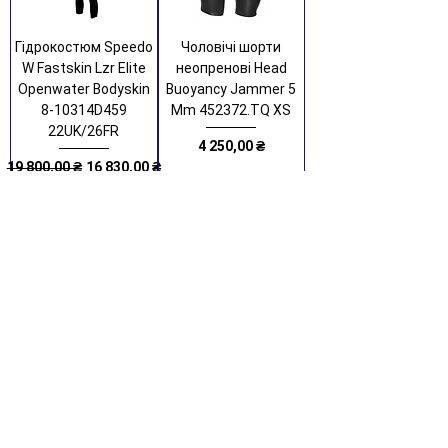
Гідрокостюм Speedo
Чоловічі шорти
W Fastskin Lzr Elite
неопренові Head
Openwater Bodyskin
Buoyancy Jammer 5
8-10314D459
Mm 452372.TQ XS
22UK/26FR
Ціна
4 250,00 ₴
Звичайна ціна
За розпродажем
19 800,00 ₴
16 830,00 ₴
Додати до кошику
Додати до кошику
Чоловічий
Дитячий
гідрокостюм сухий
гідрокостюм Head
Mares Dryfit 3.5 Mm
Ranger Jr 1.5 Mm
412014 L
452383.PK рожевий
16-18 років