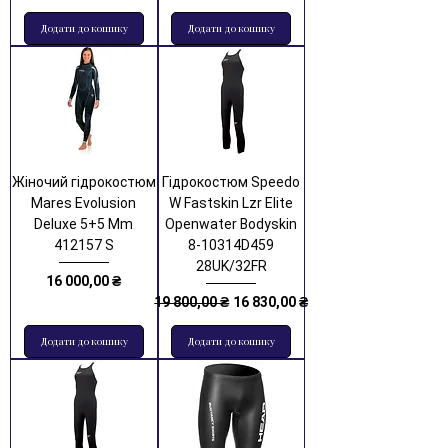
Додати до кошику
Додати до кошику
Жіночий гідрокостюм
Гідрокостюм Speedo
Mares Evolusion
W Fastskin Lzr Elite
Deluxe 5+5 Mm
Openwater Bodyskin
412157 S
8-10314D459
28UK/32FR
Ціна
16 000,00 ₴
Звичайна ціна
За розпродажем
19 800,00 ₴
16 830,00 ₴
Додати до кошику
Додати до кошику