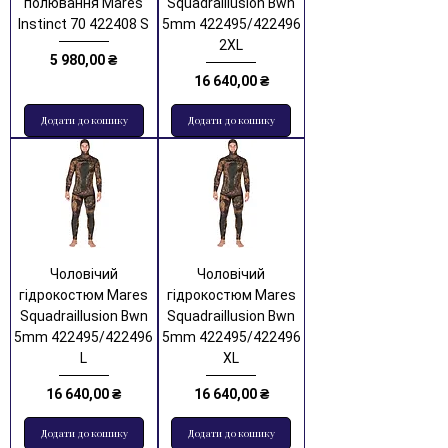
полювання Mares
Squadraillusion Bwn
Instinct 70 422408 S
5mm 422495/422496
2XL
Ціна
5 980,00 ₴
Ціна
16 640,00 ₴
Додати до кошику
Додати до кошику
Чоловічий
Чоловічий
гідрокостюм Mares
гідрокостюм Mares
Squadraillusion Bwn
Squadraillusion Bwn
5mm 422495/422496
5mm 422495/422496
L
XL
Ціна
Ціна
16 640,00 ₴
16 640,00 ₴
Додати до кошику
Додати до кошику