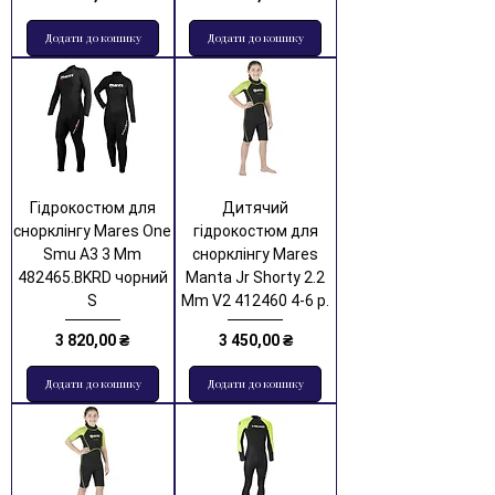
Додати до кошику
Додати до кошику
Гідрокостюм для
Дитячий
снорклінгу Mares One
гідрокостюм для
Smu A3 3 Mm
снорклінгу Mares
482465.BKRD чорний
Manta Jr Shorty 2.2
S
Mm V2 412460 4-6 р.
Ціна
Ціна
3 820,00 ₴
3 450,00 ₴
Додати до кошику
Додати до кошику