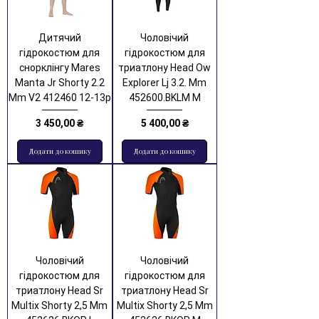
Дитячий
Чоловічий
гідрокостюм для
гідрокостюм для
снорклінгу Mares
триатлону Head Ow
Manta Jr Shorty 2.2
Explorer Lj 3.2. Mm
Mm V2 412460 12-13р
452600.BKLM M
Ціна
Ціна
3 450,00 ₴
5 400,00 ₴
Додати до кошику
Додати до кошику
Чоловічий
Чоловічий
гідрокостюм для
гідрокостюм для
триатлону Head Sr
триатлону Head Sr
Multix Shorty 2,5 Mm
Multix Shorty 2,5 Mm