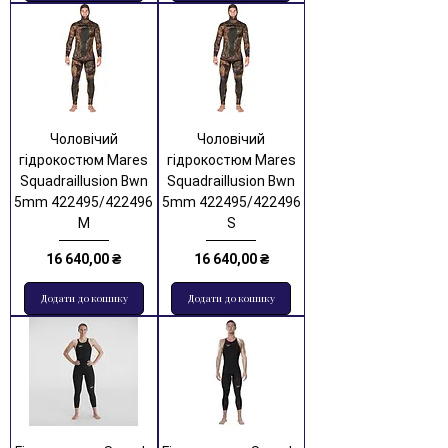
Чоловічий
Чоловічий
гідрокостюм Mares
гідрокостюм Mares
Squadraillusion Bwn
Squadraillusion Bwn
5mm 422495/422496
5mm 422495/422496
M
S
Ціна
Ціна
16 640,00 ₴
16 640,00 ₴
Додати до кошику
Додати до кошику