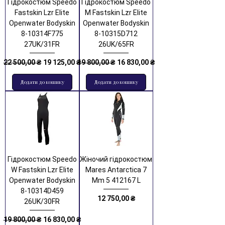
Гідрокостюм Speedo
Гідрокостюм Speedo
Fastskin Lzr Elite
M Fastskin Lzr Elite
Openwater Bodyskin
Openwater Bodyskin
8-10314F775
8-10315D712
27UK/31FR
26UK/65FR
Звичайна ціна
За розпродажем
Звичайна ціна
За розпродажем
22 500,00 ₴
19 125,00 ₴
19 800,00 ₴
16 830,00 ₴
Додати до кошику
Додати до кошику
Гідрокостюм Speedo
Жіночий гідрокостюм
W Fastskin Lzr Elite
Mares Antarctica 7
Openwater Bodyskin
Mm 5 412167 L
8-10314D459
Ціна
12 750,00 ₴
26UK/30FR
Звичайна ціна
За розпродажем
19 800,00 ₴
16 830,00 ₴