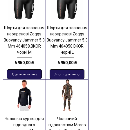
Шорти для плавання
Шорти для плавання
неопренові Zoggs
неопренові Zoggs
Buoyancy Jammer 5.3
Buoyancy Jammer 5.3
Mm 464058.BKOR
Mm 464058.BKOR
чорні M
чорні L
Ціна
Ціна
6 950,00 ₴
6 950,00 ₴
Додати до кошику
Додати до кошику
Чоловіча куртка для
Чоловічий
підводного
гідрокостюм Mares