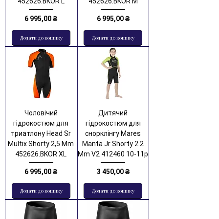
452626.BKOR L
452626.BKOR M
Ціна
Ціна
6 995,00 ₴
6 995,00 ₴
Додати до кошику
Додати до кошику
Чоловічий
Дитячий
гідрокостюм для
гідрокостюм для
триатлону Head Sr
снорклінгу Mares
Multix Shorty 2,5 Mm
Manta Jr Shorty 2.2
452626.BKOR XL
Mm V2 412460 10-11р
Ціна
Ціна
6 995,00 ₴
3 450,00 ₴
Додати до кошику
Додати до кошику