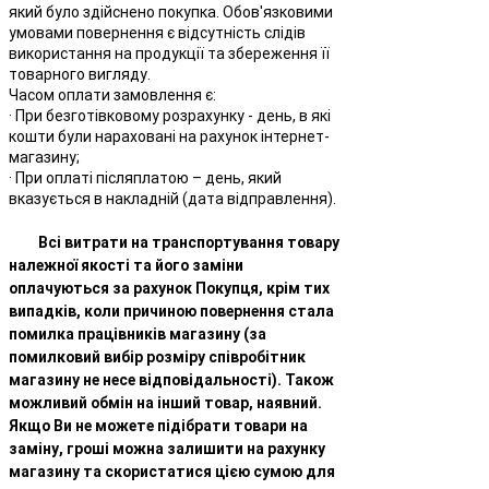
який було здійснено покупка. Обов'язковими
умовами повернення є відсутність слідів
використання на продукції та збереження її
товарного вигляду.
Часом оплати замовлення є:
· При безготівковому розрахунку - день, в які
кошти були нараховані на рахунок інтернет-
магазину;
· При оплаті післяплатою – день, який
вказується в накладній (дата відправлення).
Всі витрати на транспортування товару
належної якості та його заміни
оплачуються за рахунок Покупця, крім тих
випадків, коли причиною повернення стала
помилка працівників магазину (за
помилковий вибір розміру співробітник
магазину не несе відповідальності). Також
можливий обмін на інший товар, наявний.
Якщо Ви не можете підібрати товари на
заміну, гроші можна залишити на рахунку
магазину та скористатися цією сумою для