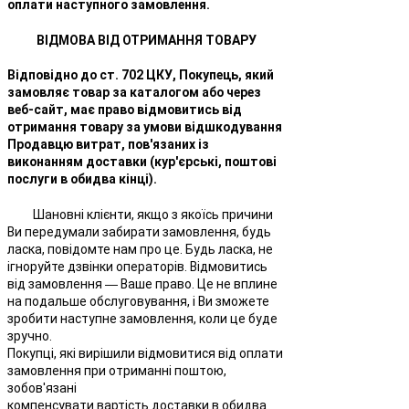
оплати наступного замовлення.
ВІДМОВА ВІД ОТРИМАННЯ ТОВАРУ
Відповідно до ст. 702 ЦКУ, Покупець, який
замовляє товар за каталогом або через
веб-сайт, має право відмовитись від
отримання товару за умови відшкодування
Продавцю витрат, пов'язаних із
виконанням доставки (кур'єрські, поштові
послуги в обидва кінці).
Шановні клієнти, якщо з якоїсь причини
Ви передумали забирати замовлення, будь
ласка, повідомте нам про це. Будь ласка, не
ігноруйте дзвінки операторів. Відмовитись
від замовлення ― Ваше право. Це не вплине
на подальше обслуговування, і Ви зможете
зробити наступне замовлення, коли це буде
зручно.
Покупці, які вирішили відмовитися від оплати
замовлення при отриманні поштою,
зобов'язані
компенсувати вартість доставки в обидва