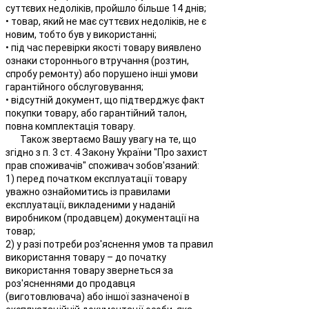
суттєвих недоліків, пройшло більше 14 днів;
• товар, який не має суттєвих недоліків, не є
новим, тобто був у використанні;
• під час перевірки якості товару виявлено
ознаки стороннього втручання (розтин,
спробу ремонту) або порушено інші умови
гарантійного обслуговування;
• відсутній документ, що підтверджує факт
покупки товару, або гарантійний талон,
повна комплектація товару.
Також звертаємо Вашу увагу на те, що
згідно з п. 3 ст. 4 Закону України "Про захист
прав споживачів" споживач зобов'язаний:
1) перед початком експлуатації товару
уважно ознайомитись із правилами
експлуатації, викладеними у наданій
виробником (продавцем) документації на
товар;
2) у разі потреби роз'яснення умов та правил
використання товару – до початку
використання товару звернеться за
роз'ясненнями до продавця
(виготовлювача) або іншої зазначеної в