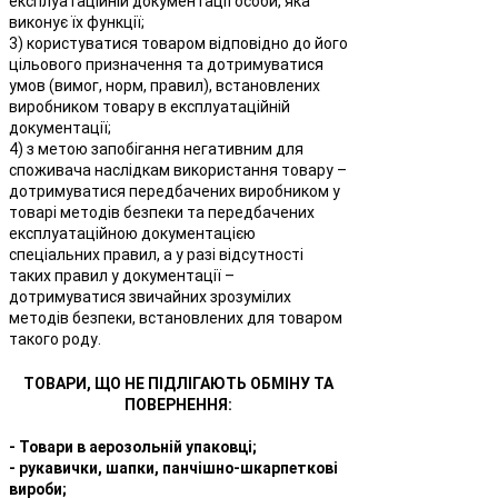
експлуатаційній документації особи, яка
виконує їх функції;
3) користуватися товаром відповідно до його
цільового призначення та дотримуватися
умов (вимог, норм, правил), встановлених
виробником товару в експлуатаційній
документації;
4) з метою запобігання негативним для
споживача наслідкам використання товару –
дотримуватися передбачених виробником у
товарі методів безпеки та передбачених
експлуатаційною документацією
спеціальних правил, а у разі відсутності
таких правил у документації –
дотримуватися звичайних зрозумілих
методів безпеки, встановлених для товаром
такого роду.
ТОВАРИ, ЩО НЕ ПІДЛІГАЮТЬ ОБМІНУ ТА
ПОВЕРНЕННЯ:
- Товари в аерозольній упаковці;
- рукавички, шапки, панчішно-шкарпеткові
вироби;