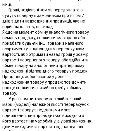
кінці.
Гроші, надіслані нам за передоплатою,
будуть повернуті замовникам протягом 7
днів з дати надходження продукції, яка не
підійшла клієнту, на склад.
Якщо на момент обміну аналогічного товару
немає у продажу, споживач має право або
придбати будь-які інші товари з наявного
асортименту з відповідним перерахунком
вартості, або отримати назад гроші у розмірі
вартості поверненого товару, або здійснити
обмін товару на аналогічний при першому
надходженні відповідного товару у продаж.
Продавець зобов'язаний у день
надходження товару у продаж повідомити
про це споживача, який потребує обміну
товару.
У разі заміни товару на такій же іншій
марці (моделі) належної якості перерахунок
вартості товару з недоліками у разі
підвищення ціни проводиться виходячи з
його вартості на час обміну, а у разі зниження
ціни – виходячи із вартості під час купівлі.