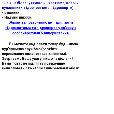
- нижню білизну (купальні костюми, плавки,
купальники, гідрокостюми, гідрошорти);
- рушники;
- Надувні вироби.
Обміну та поверненню не підлягають
гідрокостюми та гідрошорти у зв'язку з
особливостями їх використання.
Ви можете надіслати товар будь-якою
кур'єрською службою (вартість
пересилання оплачується клієнтом).
Звертаємо Вашу увагу, якщо надісланий
Вами товар не підлягає поверненню
(невідповідність необхідним умовам) або ж
при отриманні повернення буде помічено
недотримання правил повернення, ми
відправимо Вам його назад, при цьому
витрати на пересилання оплачуєте Ви.
Як отримати гроші:
Повернення коштів виконується після:
- надходження та перевірки стану