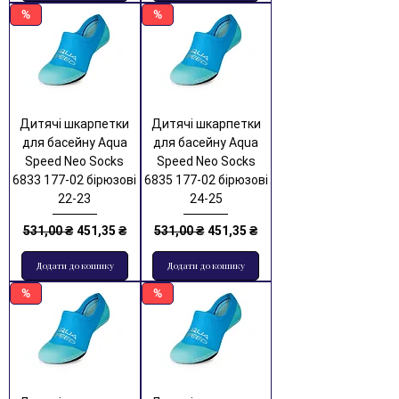
%
%
Дитячі шкарпетки
Дитячі шкарпетки
для басейну Aqua
для басейну Aqua
Speed Neo Socks
Speed Neo Socks
6833 177-02 бірюзові
6835 177-02 бірюзові
22-23
24-25
Звичайна ціна
За розпродажем
Звичайна ціна
За розпродажем
531,00 ₴
451,35 ₴
531,00 ₴
451,35 ₴
Додати до кошику
Додати до кошику
%
%