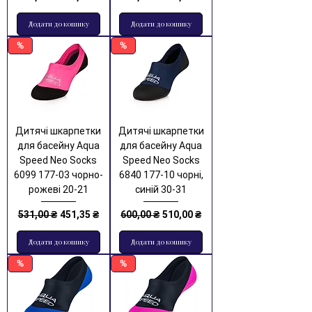
Додати до кошику
Додати до кошику
%
%
Дитячі шкарпетки
Дитячі шкарпетки
для басейну Aqua
для басейну Aqua
Speed Neo Socks
Speed Neo Socks
6099 177-03 чорно-
6840 177-10 чорні,
рожеві 20-21
синій 30-31
Звичайна ціна
За розпродажем
Звичайна ціна
За розпродажем
531,00 ₴
451,35 ₴
600,00 ₴
510,00 ₴
Додати до кошику
Додати до кошику
%
%