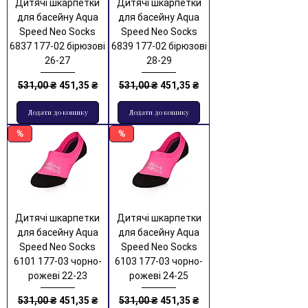
Дитячі шкарпетки
Дитячі шкарпетки
для басейну Aqua
для басейну Aqua
Speed Neo Socks
Speed Neo Socks
6837 177-02 бірюзові
6839 177-02 бірюзові
26-27
28-29
Звичайна ціна
За розпродажем
Звичайна ціна
За розпродажем
531,00 ₴
451,35 ₴
531,00 ₴
451,35 ₴
Додати до кошику
Додати до кошику
%
%
Дитячі шкарпетки
Дитячі шкарпетки
для басейну Aqua
для басейну Aqua
Speed Neo Socks
Speed Neo Socks
6101 177-03 чорно-
6103 177-03 чорно-
рожеві 22-23
рожеві 24-25
Звичайна ціна
За розпродажем
Звичайна ціна
За розпродажем
531,00 ₴
451,35 ₴
531,00 ₴
451,35 ₴