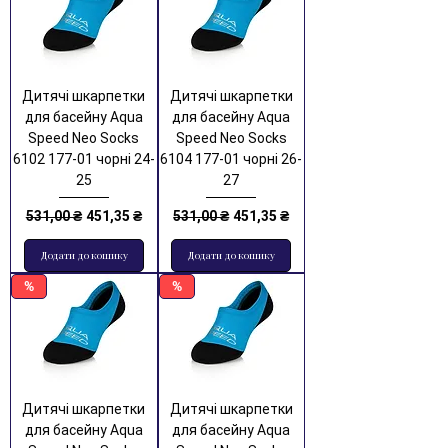
Дитячі шкарпетки
Дитячі шкарпетки
для басейну Aqua
для басейну Aqua
Speed Neo Socks
Speed Neo Socks
6102 177-01 чорні 24-
6104 177-01 чорні 26-
25
27
Звичайна ціна
За розпродажем
Звичайна ціна
За розпродажем
531,00 ₴
451,35 ₴
531,00 ₴
451,35 ₴
Додати до кошику
Додати до кошику
%
%
Дитячі шкарпетки
Дитячі шкарпетки
для басейну Aqua
для басейну Aqua