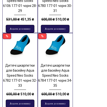
Speed Neo Socks
Speed Neo Socks
6106 177-01 чорні 28-
6780 177-01 чорні 30-
29
31
Звичайна ціна
За розпродажем
Звичайна ціна
За розпродажем
531,00 ₴
451,35 ₴
600,00 ₴
510,00 ₴
Додати до кошику
Додати до кошику
%
%
Дитячі шкарпетки
Дитячі шкарпетки
для басейну Aqua
для басейну Aqua
Speed Neo Socks
Speed Neo Socks
6782 177-01 чорні 32-
6784 177-01 чорні 34-
33
35
Звичайна ціна
За розпродажем
Звичайна ціна
За розпродажем
600,00 ₴
510,00 ₴
600,00 ₴
510,00 ₴
Додати до кошику
Додати до кошику