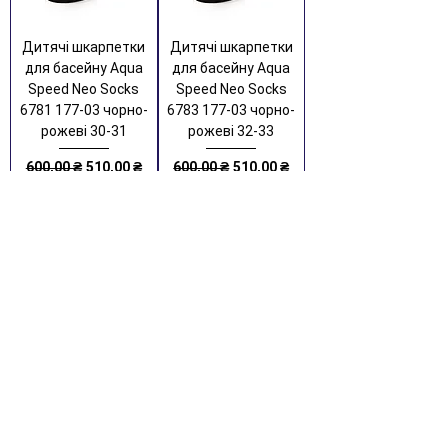
Дитячі шкарпетки
Дитячі шкарпетки
для басейну Aqua
для басейну Aqua
Speed Neo Socks
Speed Neo Socks
6781 177-03 чорно-
6783 177-03 чорно-
рожеві 30-31
рожеві 32-33
Звичайна ціна
За розпродажем
Звичайна ціна
За розпродажем
600,00 ₴
510,00 ₴
600,00 ₴
510,00 ₴
Додати до кошику
Додати до кошику
%
%
Дитячі шкарпетки
Дитячі шкарпетки
для басейну Aqua
для басейну Aqua
Speed Neo Socks
Speed Neo Socks
6785 177-03 чорно-
6841 177-10 чорні,
рожеві 34-35
синій 32-33