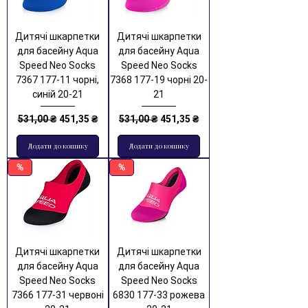
Дитячі шкарпетки
Дитячі шкарпетки
для басейну Aqua
для басейну Aqua
Speed Neo Socks
Speed Neo Socks
7367 177-11 чорні,
7368 177-19 чорні 20-
синій 20-21
21
Звичайна ціна
За розпродажем
Звичайна ціна
За розпродажем
531,00 ₴
451,35 ₴
531,00 ₴
451,35 ₴
Додати до кошику
Додати до кошику
%
%
Дитячі шкарпетки
Дитячі шкарпетки
для басейну Aqua
для басейну Aqua
Speed Neo Socks
Speed Neo Socks
7366 177-31 червоні
6830 177-33 рожева