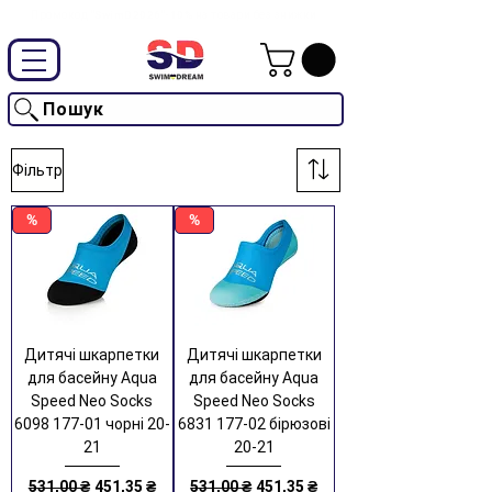
Промокод "SwimD2026"-10% на товари без знижки
Пошук
Фільтр
%
%
Дитячі шкарпетки
Дитячі шкарпетки
для басейну Aqua
для басейну Aqua
Speed Neo Socks
Speed Neo Socks
6098 177-01 чорні 20-
6831 177-02 бірюзові
21
20-21
Звичайна ціна
За розпродажем
Звичайна ціна
За розпродажем
531,00 ₴
451,35 ₴
531,00 ₴
451,35 ₴