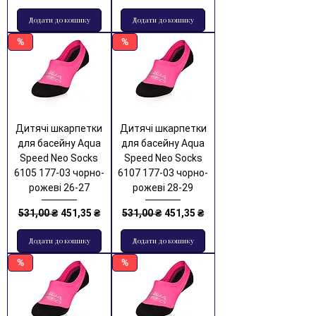
Додати до кошику
Додати до кошику
%
%
Дитячі шкарпетки
Дитячі шкарпетки
для басейну Aqua
для басейну Aqua
Speed Neo Socks
Speed Neo Socks
6105 177-03 чорно-
6107 177-03 чорно-
рожеві 26-27
рожеві 28-29
Звичайна ціна
За розпродажем
Звичайна ціна
За розпродажем
531,00 ₴
451,35 ₴
531,00 ₴
451,35 ₴
Додати до кошику
Додати до кошику
%
%