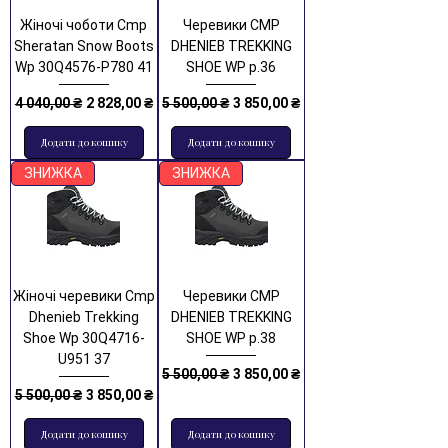
Жіночі чоботи Cmp
Черевики CMP
Sheratan Snow Boots
DHENIEB TREKKING
Wp 30Q4576-P780 41
SHOE WP р.36
Звичайна ціна
За розпродажем
Звичайна ціна
За розпродажем
4 040,00 ₴
2 828,00 ₴
5 500,00 ₴
3 850,00 ₴
Додати до кошику
Додати до кошику
ЗНИЖКА
ЗНИЖКА
Жіночі черевики Cmp
Черевики CMP
Dhenieb Trekking
DHENIEB TREKKING
Shoe Wp 30Q4716-
SHOE WP р.38
U951 37
Звичайна ціна
За розпродажем
5 500,00 ₴
3 850,00 ₴
Звичайна ціна
За розпродажем
5 500,00 ₴
3 850,00 ₴
Додати до кошику
Додати до кошику