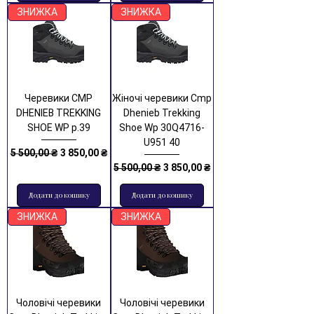
ЗНИЖКА
ЗНИЖКА
Черевики CMP
Жіночі черевики Cmp
DHENIEB TREKKING
Dhenieb Trekking
SHOE WP р.39
Shoe Wp 30Q4716-
U951 40
Звичайна ціна
За розпродажем
5 500,00 ₴
3 850,00 ₴
Звичайна ціна
За розпродажем
5 500,00 ₴
3 850,00 ₴
Додати до кошику
Додати до кошику
ЗНИЖКА
ЗНИЖКА
Чоловічі черевики
Чоловічі черевики