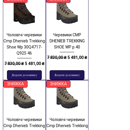
Чоловічі черевики
Черевики CMP
Cmp Dhenieb Trekking
DHENIEB TREKKING
Shoe Wp 30Q4717-
SHOE WP р.40
Q925 46
Звичайна ціна
За розпродажем
7 830,00 ₴
5 481,00 ₴
Звичайна ціна
За розпродажем
7 830,00 ₴
5 481,00 ₴
Додати до кошику
Додати до кошику
ЗНИЖКА
ЗНИЖКА
Чоловічі черевики
Чоловічі черевики
Cmp Dhenieb Trekking
Cmp Dhenieb Trekking