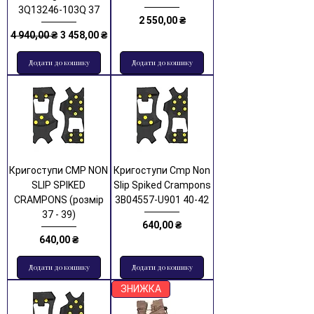
3Q13246-103Q 37
Ціна
2 550,00 ₴
Звичайна ціна
За розпродажем
4 940,00 ₴
3 458,00 ₴
Додати до кошику
Додати до кошику
Кригоступи CMP NON
Кригоступи Cmp Non
SLIP SPIKED
Slip Spiked Crampons
CRAMPONS (розмір
3B04557-U901 40-42
37 - 39)
Ціна
640,00 ₴
Ціна
640,00 ₴
Додати до кошику
Додати до кошику
ЗНИЖКА