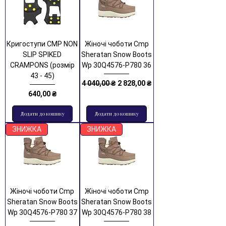
Кригоступи CMP NON
Жіночі чоботи Cmp
SLIP SPIKED
Sheratan Snow Boots
CRAMPONS (розмір
Wp 30Q4576-P780 36
43 - 45)
Звичайна ціна
За розпродажем
4 040,00 ₴
2 828,00 ₴
Ціна
640,00 ₴
Додати до кошику
Додати до кошику
ЗНИЖКА
ЗНИЖКА
Жіночі чоботи Cmp
Жіночі чоботи Cmp
Sheratan Snow Boots
Sheratan Snow Boots
Wp 30Q4576-P780 37
Wp 30Q4576-P780 38