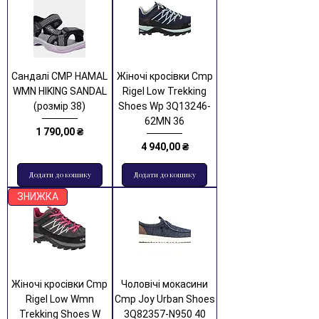
Сандалі CMP HAMAL
Жіночі кросівки Cmp
WMN HIKING SANDAL
Rigel Low Trekking
(розмір 38)
Shoes Wp 3Q13246-
62MN 36
Ціна
1 790,00 ₴
Ціна
4 940,00 ₴
Додати до кошику
Додати до кошику
ЗНИЖКА
Жіночі кросівки Cmp
Чоловічі мокасини
Rigel Low Wmn
Cmp Joy Urban Shoes
Trekking Shoes W
3Q82357-N950 40