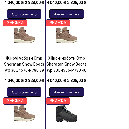
Звичайна ціна
За розпродажем
Звичайна ціна
За розпродажем
4 040,00 ₴
2 828,00 ₴
4 040,00 ₴
2 828,00 ₴
Додати до кошику
Додати до кошику
ЗНИЖКА
ЗНИЖКА
Жіночі чоботи Cmp
Жіночі чоботи Cmp
Sheratan Snow Boots
Sheratan Snow Boots
Wp 30Q4576-P780 39
Wp 30Q4576-P780 40
Звичайна ціна
За розпродажем
Звичайна ціна
За розпродажем
4 040,00 ₴
2 828,00 ₴
4 040,00 ₴
2 828,00 ₴
Додати до кошику
Додати до кошику
ЗНИЖКА
ЗНИЖКА