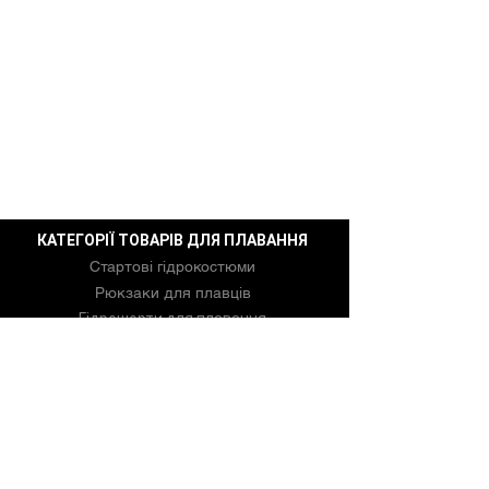
КАТЕГОРІЇ ТОВАРІВ ДЛЯ ПЛАВАННЯ
Стартові гідрокостюми
Рюкзаки для плавців
Гідрошорти для плавання
Окуляри для плавання
Шапочки для плавання
Лопатки для плавців
НАЙЧАСТІШЕ ДИВЛЯТЬСЯ
Спеціальні пропозиції
Популярні товари для плавців