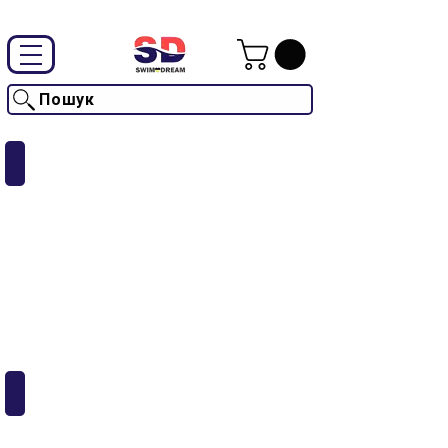
Промокод "SwimD2026"-10% на товари без знижки
Пошук
Шорти Arena
Шорти Speedo