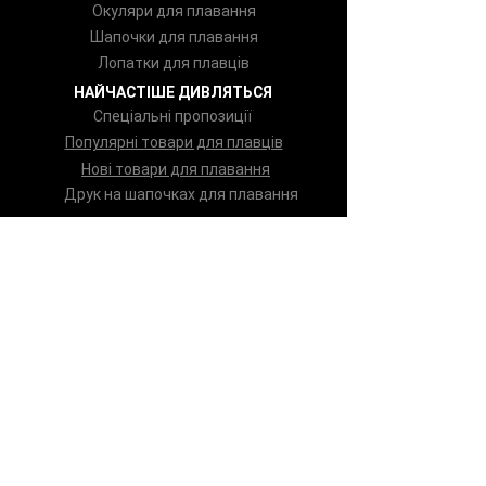
Окуляри для плавання
Шапочки для плавання
Лопатки для плавців
НАЙЧАСТІШЕ ДИВЛЯТЬСЯ
Спеціальні пропозиції
Популярні товари для плавців
Нові товари для плавання
Друк на шапочках для плавання
ІНФОРМАЦІЯ ДЛЯ КЛІЄНТІВ
Про SwimDream
Доставка та оплата
Таблиці розмірів
Обмін та повернення
Знайшли дешевше?