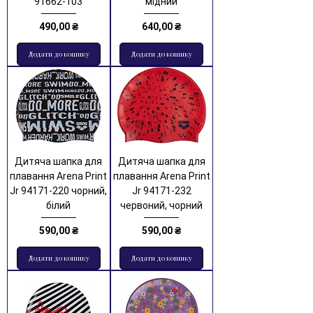
91662-103
мідний
Ціна
Ціна
490,00 ₴
640,00 ₴
Додати до кошику
Додати до кошику
Дитяча шапка для
Дитяча шапка для
плавання Arena Print
плавання Arena Print
Jr 94171-220 чорний,
Jr 94171-232
білий
червоний, чорний
Ціна
Ціна
590,00 ₴
590,00 ₴
Додати до кошику
Додати до кошику