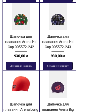
Шапочка для
Шапочка для
плавання Arena Hd
плавання Arena Hd
Cap 005572-242
Cap 005572-243
Ціна
Ціна
930,00 ₴
930,00 ₴
Додати до кошику
Додати до кошику
Шапочка для
Шапочка для
плавання Arena Long
плавання Arena Big