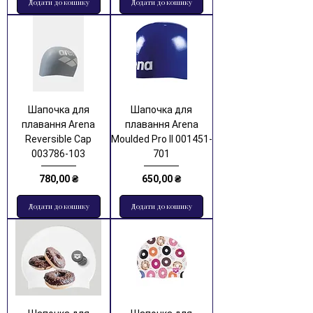
Додати до кошику
Додати до кошику
Шапочка для
Шапочка для
плавання Arena
плавання Arena
Reversible Cap
Moulded Pro II 001451-
003786-103
701
Ціна
Ціна
780,00 ₴
650,00 ₴
Додати до кошику
Додати до кошику