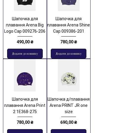
Шапочка для
Шапочка для
плавання Arena Big
плавання Arena Shine
Logo Cap 009276-206
Cap 009386-201
Ціна
Ціна
490,00 ₴
780,00 ₴
Додати до кошику
Додати до кошику
Шапочка для
Шапочка д/плавання
плавання Arena Print
Arena PRINT JR one
2 1E368-275
size
Ціна
Ціна
780,00 ₴
690,00 ₴