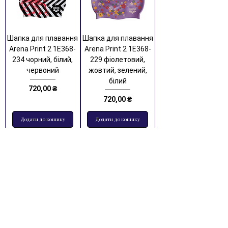
Шапка для плавання
Шапка для плавання
Arena Print 2 1E368-
Arena Print 2 1E368-
234 чорний, білий,
229 фіолетовий,
червоний
жовтий, зелений,
білий
Ціна
720,00 ₴
Ціна
720,00 ₴
Додати до кошику
Додати до кошику
Дитяча шапочка для
Дитяча шапочка для
плавання Arena Print
плавання Arena Print
Jr 94171-243
Jr 94171-242