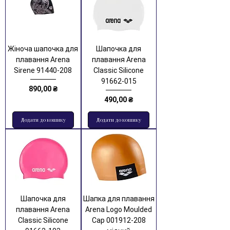
Жіноча шапочка для
Шапочка для
плавання Arena
плавання Arena
Sirene 91440-208
Classic Silicone
91662-015
Ціна
890,00 ₴
Ціна
490,00 ₴
Додати до кошику
Додати до кошику
Шапочка для
Шапка для плавання
плавання Arena
Arena Logo Moulded
Classic Silicone
Cap 001912-208