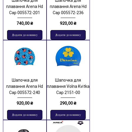
Шапочка для
Шапочка для
плавання Arena Hd
плавання Arena Hd
Cap 005572-201
Cap 005572-236
Ціна
Ціна
740,00 ₴
920,00 ₴
Додати до кошику
Додати до кошику
Шапочка для
Шапочка для
плавання Arena Hd
плавання Volna Kvitka
Cap 005572-240
Cap 2151-00
Ціна
Ціна
920,00 ₴
290,00 ₴
Додати до кошику
Додати до кошику