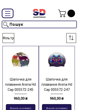
Промокод "SwimD2026"-10% на товари без знижки
Пошук
Фільтр
Шапочка для
Шапочка для
плавання Arena Hd
плавання Arena Hd
Cap 005572-245
Cap 005572-247
Ціна
Ціна
960,00 ₴
960,00 ₴
Додати до кошику
Додати до кошику