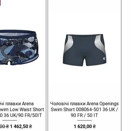
еаційний дайвінг у помірних широтах.
та на кам'янистому узбережжі або слизьких палубах
в.
келінг у прохолодній воді.
ди щодо догляду
я використання у солоній воді обов'язково промийте
ною водою. Зберігайте у розстебнутому стані в тіні,
аючи прямих сонячних променів, щоб неопрен не
тив еластичність.
чі плавки Arena
Чоловічі плавки Arena Openings
Swim Low Waist Short
Swim Short 008064-501 36 UK /
0 36 UK/90 FR/50IT
90 FR / 50 IT
йна ціна
За розпродажем
Ціна
,00 ₴
1 462,50 ₴
1 620,00 ₴