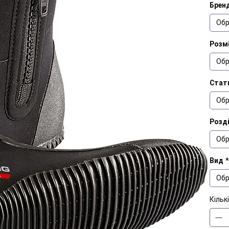
Брен
Обр
Розм
Обр
Стат
Обр
Розд
Обр
Вид
*
Обр
Кільк