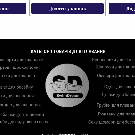
ошик
Додати у кошик
Дод
ЗНИЖКА
КАТЕГОРІЇ ТОВАРІВ ДЛЯ ПЛАВАННЯ
рошорти для плавання
Купальники для басе
Шапочки для плав
ртові гідрокостюми
атки для плавців
Окуляри для плав
Одяг для плав
вки для басейну
Дошки для басе
ти для плавання
андер для плавання
Трубки для плаван
Рюкзаки для плав
обашки для плавання
оби догляду після хлору
Секундомери для басе
ання Zoggs
 Shampoo
Чоловічі плавки Arena Geometry
Дитяче коло для плавання
Бірюши д
Окуляри 
465221.TQBK
 ml)
Swim Jammer 010274-550 32 UK
Zoggs Swim Ring 465275.ORGN
Plugz 4652
Sphe