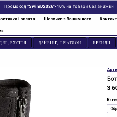
Промокод "SwimD2026"-10% на товари без знижки
оставка і оплата
Шапочки з Вашим лого
Контак
ук
ДЯГ, ВЗУТТЯ
ДАЙВІНГ, ТРІАТЛОН
БРЕНДИ
Арти
Бот
3 6
Катег
Обр