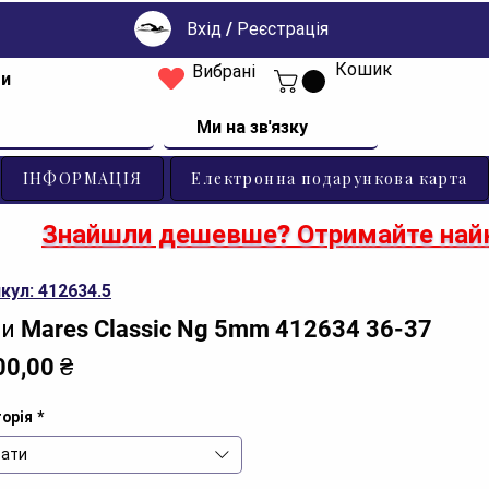
Вхід / Реєстрація
Кошик
Вибрані
ти
Ми на зв'язку
ІНФОРМАЦІЯ
Електронна подарункова карта
Знайшли дешевше? Отримайте найк
кул: 412634.5
и Mares Classic Ng 5mm 412634 36-37
Ціна
00,00 ₴
орія
*
ати