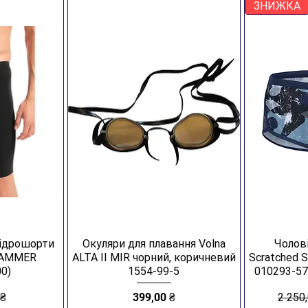
ЗНИЖКА
Рекр
Робо
боті
Снор
Пора
Післ
пріс
уник
втра
гідрошорти
Окуляри для плавання Volna
Чолові
JAMMER
ALTA II MIR чорний, коричневий
Scratched 
0)
1554-99-5
010293-57
Ціна
Звича
 ₴
399,00 ₴
2 250