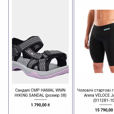
Сандалі CMP HAMAL WMN
Чоловічі стартові 
HIKING SANDAL (розмір 38)
Arena VELOCE 
(011281-10
Ціна
1 790,00 ₴
Ціна
15 790,00