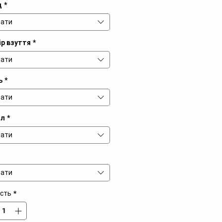
д
*
ати
ір взуття
*
ати
ь
*
ати
іл
*
ати
ати
ість
*