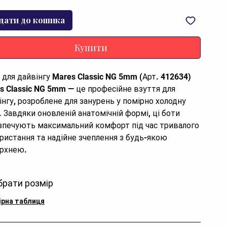
дати до кошика
Купити
 для дайвінгу Mares Classic NG 5mm (Арт. 412634)
s Classic NG 5mm — це професійне взуття для
інгу, розроблене для занурень у помірно холодну
. Завдяки оновленій анатомічній формі, ці боти
зпечують максимальний комфорт під час тривалого
ристання та надійне зчеплення з будь-якою
рхнею.
ічні характеристики (Data Sheet)
брати розмір
ріал: Високоякісний неопрен товщиною 5 мм.
підошви: Тверда вулканізована гума з
ірна таблиця
ковзаючим протектором.
ібка: Посилена корозійностійка блискавка YKK з