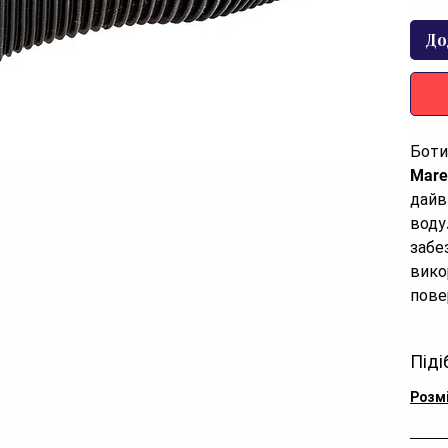
До
Боти
Mare
дайв
воду
забе
вико
пове
Техн
Піді
Мате
Тип 
Розм
анти
Заст