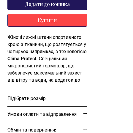
Додати до кошика
Купити
Жіночі лижні штани спортивного 
крою з тканини, що розтягується у 
чотирьох напрямках, з технологією 
Clima Protect. Спеціальний 
мікропористий термошар, що 
забезпечує максимальний захист 
від вітру та води, на додаток до 
термозварних швів. Так що навіть 
менш досвідчені сноубордисти та 
Підібрати розмір
лижники почуватимуться в 
безпеці та захищені у найхолодніші 
Розмірна таблиця
Умови оплати та відправлення
дні. Утеплені жіночі штани CMP 
Woman Pant, призначені для 
Ця позиція буде надіслана протягом 1-3
зимового спорту та активного 
Обмін та повернення:
днів