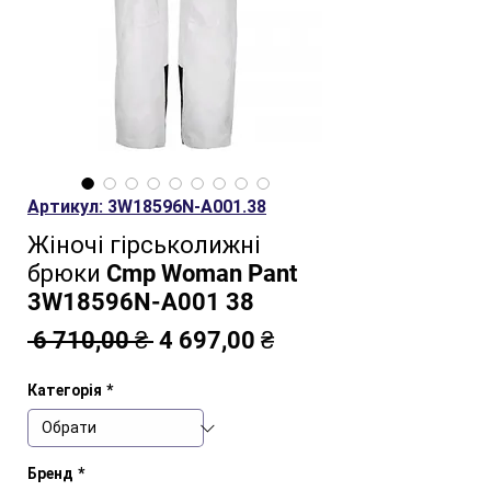
Артикул: 3W18596N-A001.38
Жіночі гірськолижні
брюки Cmp Woman Pant
3W18596N-A001 38
Звичайна
За
 6 710,00 ₴ 
4 697,00 ₴
ціна
розпродажем
Категорія
*
Бренд
*