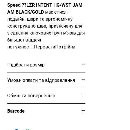
Speed ??LZR INTENT HG/WST JAM 
AM BLACK/GOLD має стислі 
подвійні шари та ергономічну 
конструкцію шва, призначену для 
з'єднання ключових груп м'язів для 
більшої віддачі 
потужності.ПеревагиПотрійна 
конструкція з тканини зі 
зв'язаними швами, призначена для 
Підібрати розмір
більшого діапазону рухуВисока 
талія забезпечує ширше 
Розмірна таблиця
Умови оплати та відправлення
охоплення, що може підвищити 
продуктивність.Преміальний пояс, 
Ця позиція буде надсилана після повної
розроблений для зменшення 
Обмін та повернення:
оплати протягом 5–7 робочих днів.
проникнення водиНова зональна 
Відповідно до ЗУ "Про захист прав
технологія, розроблена для більш 
Barcode
споживачів" вироби належної якості
потужних махів ногамиІнформація 
обміну та поверненню не підлягають.
5053744424910
про товарМатеріал: 100% поліестер