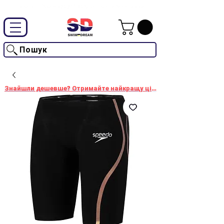
Промокод "SwimD2026"-10% на товари без знижки
Пошук
Знайшли дешевше? Отримайте найкращу ціну!