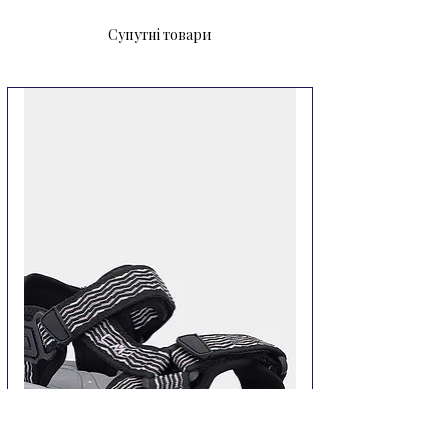
води.

Супутні товари
Гідрокостюм Mares Shorty Manta 
JR  дуже комфортний та не сковує 
рухів. Займатися спортом в ньому 
буде зручно.