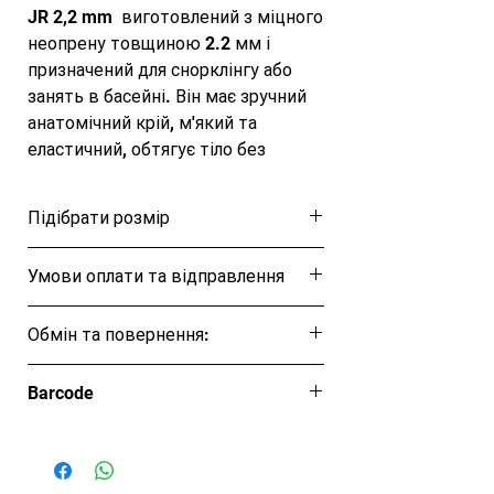
JR 2,2 mm  виготовлений з міцного 
неопрену товщиною 2.2 мм і 
призначений для снорклінгу або 
занять в басейні. Він має зручний 
анатомічний крій, м'який та 
еластичний, обтягує тіло без 
складок і не заважає активним 
рухам.

Підібрати розмір
 Зсередини гідрокостюм  SHORTY 
MANTA JR  має гіпоалергенні 
Розмірна таблиця
Умови оплати та відправлення
покриття. Довга блискавка 
полегшує надягання костюма. Всі 
Ця позиція буде надіслана протягом 1-3
шви виконані за технологією 
Обмін та повернення:
днів
Flatlocked, вони міцні та еластичні, 
Відповідно до ЗУ "Про захист прав
мають гладку поверхню і не 
Barcode
споживачів" вироби належної якості
заподіюють ніякого дискомфорту. 
обміну та поверненню не підлягають.
Короткий комір дуже м'який, 
еластичний, щільно прилягає до 
тіла, перешкоджає проникненню 