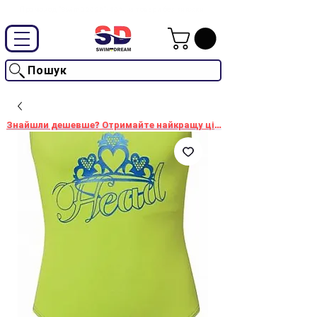
Промокод "SwimD2026"-10% на товари без знижки
Пошук
Знайшли дешевше? Отримайте найкращу ціну!