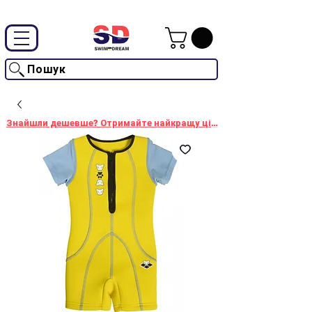
Промокод "SwimD2026"-10% на товари без знижки
Пошук
Знайшли дешевше? Отримайте найкращу ціну!