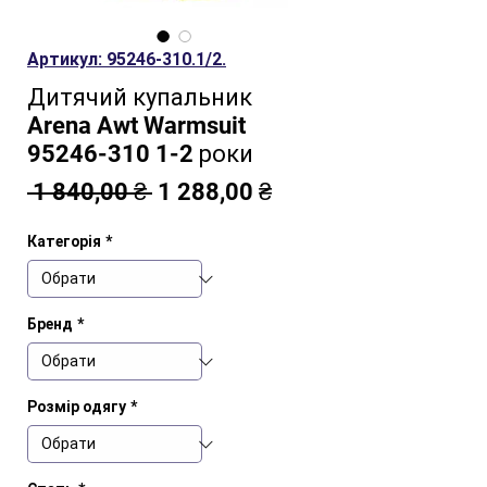
Артикул: 95246-310.1/2.
Дитячий купальник
Arena Awt Warmsuit
95246-310 1-2 роки
Звичайна
За
 1 840,00 ₴ 
1 288,00 ₴
ціна
розпродажем
Категорія
*
Бренд
*
Розмір одягу
*