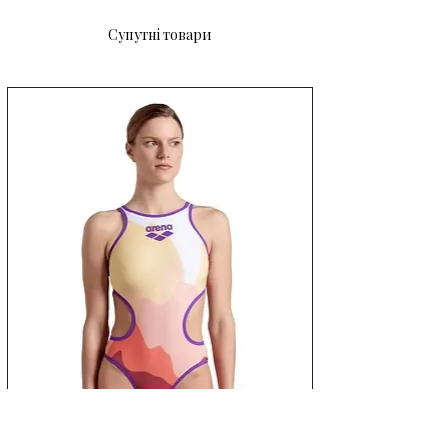
що пропускають повітря,
Супутні товари
проклеєні і не натирають. За
дотримання рекомендацій
виробника щодо догляду,
комбінезон зберігає свій первісний
вигляд надовго. Захист від УФ-
променів UPF 50+
Характеристики
Бренд:
Arena
Артикул:
95246-310.1/2.
Артикул кольору:
95246-310
Артикул моделі:
95246
Розділ:
Басейн
Категорія:
Комбінезон
Колір:
Yellow
Склад:
55% неопрен, 43%