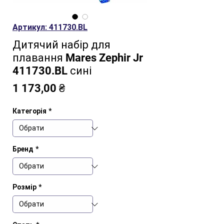
Артикул: 411730.BL
Дитячий набір для
плавання Mares Zephir Jr
411730.BL сині
Ціна
1 173,00 ₴
Категорія
*
Бренд
*
Розмір
*