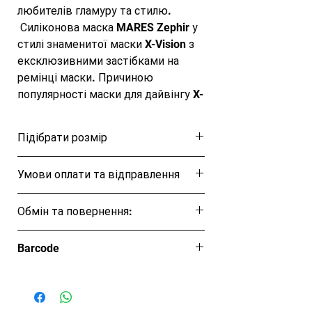
любителів гламуру та стилю. 

 Силіконова маска MARES Zephir у 
стилі знаменитої маски X-Vision з 
ексклюзивними застібками на 
ремінці маски. Причиною 
популярності маски для дайвінгу X-
VISION є численні оптичні 
комп'ютерні тести і тривимірне 
Підібрати розмір
моделювання. Унікальна 
конструкція дозволяє досягти 
Розмірна таблиця
Умови оплати та відправлення
найширшого кута огляду. У 
комплекті з трубкою з бризго 
Ця позиція буде надіслана протягом 1-3
відбійником та нижнім клапаном 
Обмін та повернення:
днів
це відмінний вибір за 
Обмін та повернення товару протягом
демократичною ціною.
Barcode
14 днів