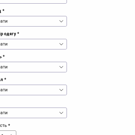
д
*
ати
р одягу
*
ати
ь
*
ати
іл
*
ати
ати
ість
*