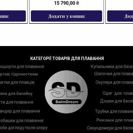
Ціна
15 790,00 ₴
ошик
Додати у кошик
Дод
ЗНИЖКА
КАТЕГОРІЇ ТОВАРІВ ДЛЯ ПЛАВАННЯ
рошорти для плавання
Купальники для басе
Шапочки для плав
ртові гідрокостюми
атки для плавців
Окуляри для плав
Одяг для плав
вки для басейну
Дошки для басе
ти для плавання
андер для плавання
Трубки для плаван
Рюкзаки для плав
обашки для плавання
оби догляду після хлору
Секундомери для басе
ання Zoggs
Arena Two
Лопатки для плавання Zoggs
Шампунь TRISWIM Shampoo
Чоловічі п
Дитяче к