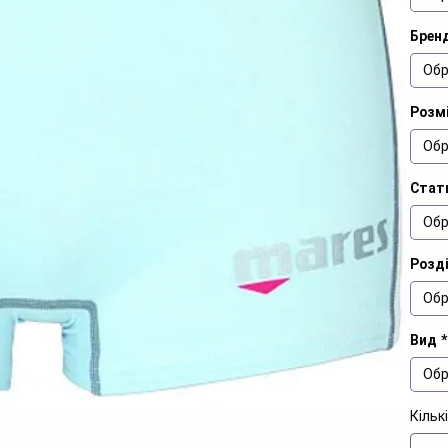
Брен
Обр
Розмі
Обр
Стат
Обр
Розд
Обр
Вид
*
Обр
Кільк