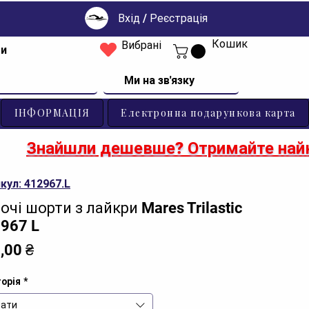
Вхід / Реєстрація
Кошик
Вибрані
ти
Ми на зв'язку
ІНФОРМАЦІЯ
Електронна подарункова карта
Знайшли дешевше? Отримайте найк
кул: 412967.L
очі шорти з лайкри Mares Trilastic
967 L
Ціна
,00 ₴
орія
*
ати