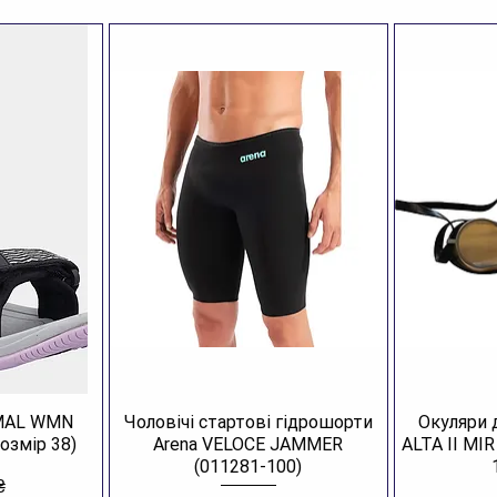
AMAL WMN
Чоловічі стартові гідрошорти
Окуляри 
озмір 38)
Arena VELOCE JAMMER
ALTA II MI
(011281-100)
₴