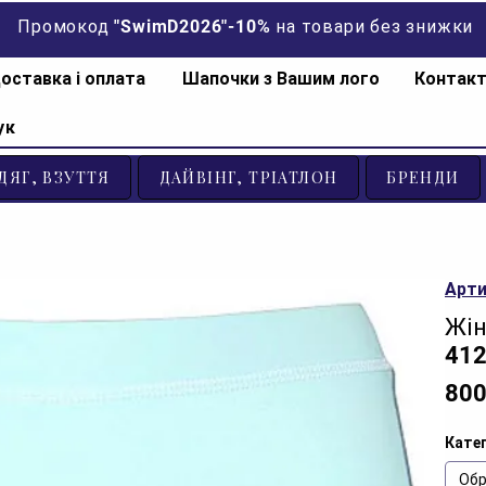
Промокод "SwimD2026"-10% на товари без знижки
оставка і оплата
Шапочки з Вашим лого
Контак
ук
ДЯГ, ВЗУТТЯ
ДАЙВІНГ, ТРІАТЛОН
БРЕНДИ
Арти
Жін
412
800
Катег
Обр