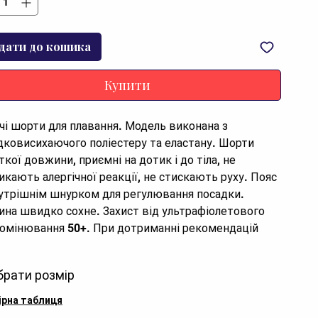
дати до кошика
Купити
чі шорти для плавання. Модель виконана з 
ковисихаючого поліестеру та еластану. Шорти 
кої довжини, приємні на дотик і до тіла, не 
икають алергічної реакції, не стискають руху. Пояс 
нутрішнім шнурком для регулювання посадки. 
ина швидко сохне. Захист від ультрафіолетового 
омінювання 50+. При дотриманні рекомендацій 
 догляду, шорти зберігають свій первозданний 
д.

брати розмір
іал: еластан, поліестер

р блакитний
ірна таблиця