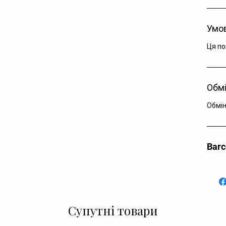
Умов
Ця по
Обмі
Обмін
Bar
Супутні товари