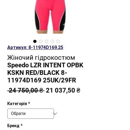
Артикул: 8-11974D169.25
Жіночий гідрокостюм
Speedo LZR INTENT OPBK
KSKN RED/BLACK 8-
11974D169 25UK/29FR
Звичайна
За
 24 750,00 ₴ 
21 037,50 ₴
ціна
розпродажем
Категорія
*
Бренд
*