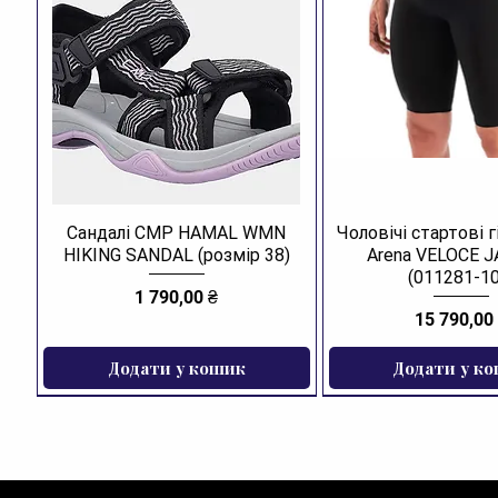
Сандалі CMP HAMAL WMN
Чоловічі стартові 
HIKING SANDAL (розмір 38)
Arena VELOCE 
(011281-10
Ціна
1 790,00 ₴
Ціна
15 790,00
Додати у кошик
Додати у к
ЗНИЖКА