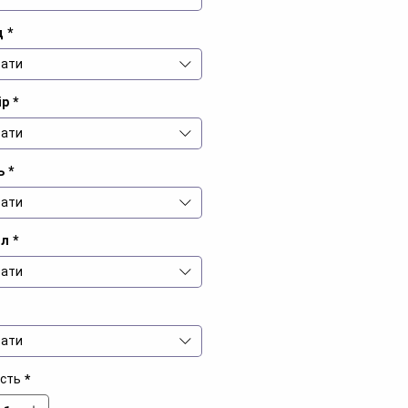
д
*
ати
ір
*
ати
ь
*
ати
іл
*
ати
ати
ість
*