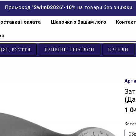
Промокод "SwimD2026"-10% на товари без знижки
оставка і оплата
Шапочки з Вашим лого
Контак
ук
ДЯГ, ВЗУТТЯ
ДАЙВІНГ, ТРІАТЛОН
БРЕНДИ
Арти
Зат
(Да
1 0
Катег
Обр