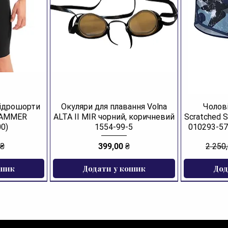
гідрошорти
Окуляри для плавання Volna
Чолові
JAMMER
ALTA II MIR чорний, коричневий
Scratched 
0)
1554-99-5
010293-57
Ціна
Звича
 ₴
399,00 ₴
2 250
ошик
Додати у кошик
Дод
ЗНИЖКА