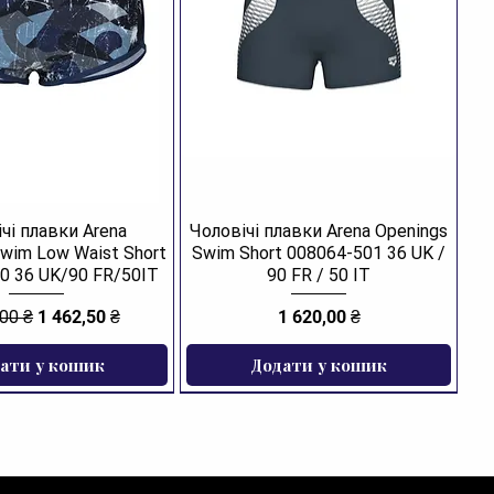
чі плавки Arena
Чоловічі плавки Arena Openings
Swim Low Waist Short
Swim Short 008064-501 36 UK /
0 36 UK/90 FR/50IT
90 FR / 50 IT
йна ціна
За розпродажем
Ціна
,00 ₴
1 462,50 ₴
1 620,00 ₴
ати у кошик
Додати у кошик