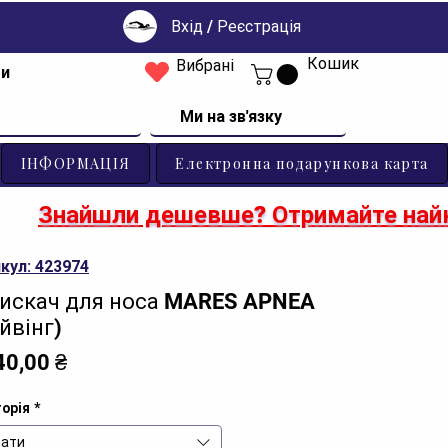
Вхід / Реєстрація
Кошик
Вибрані
ти
Ми на зв'язку
ІНФОРМАЦІЯ
Електронна подарункова карта
Знайшли дешевше? Отримайте найк
кул: 423974
искач для носа MARES APNEA
йвінг)
Ціна
40,00 ₴
орія
*
ати