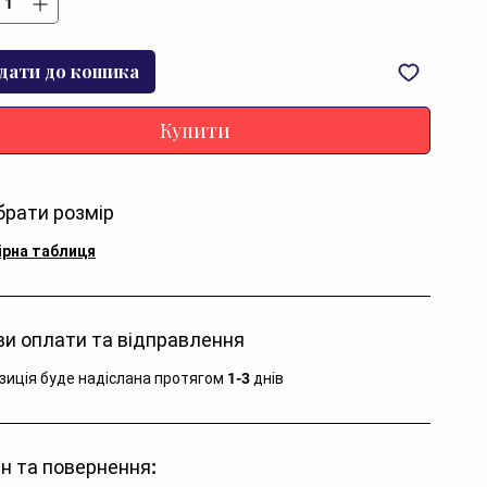
дати до кошика
Купити
брати розмір
ірна таблиця
и оплати та відправлення
зиція буде надіслана протягом 1-3 днів
н та повернення: