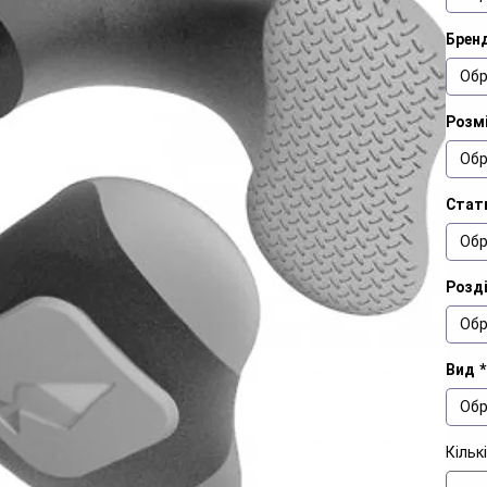
Брен
Обр
Розм
Обр
Стат
Обр
Розд
Обр
Вид
*
Обр
Кільк