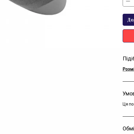
До
Піді
Розм
Умов
Ця по
Обмі