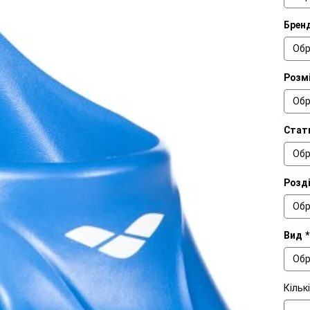
Брен
Обр
Розм
Обр
Стат
Обр
Розд
Обр
Вид
*
Обр
Кільк