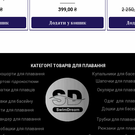
Ціна
Звича
 ₴
399,00 ₴
2 250
ошик
Додати у кошик
Дод
ЗНИЖКА
КАТЕГОРІЇ ТОВАРІВ ДЛЯ ПЛАВАННЯ
рошорти для плавання
Купальники для басе
Шапочки для плав
ртові гідрокостюми
атки для плавців
Окуляри для плав
Одяг для плав
вки для басейну
Дошки для басе
ти для плавання
андер для плавання
Трубки для плаван
Рюкзаки для плав
обашки для плавання