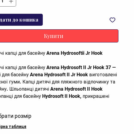
дати до кошика
Купити
чі капці для басейну Arena Hydrosoftii Jr Hook
і капці для басейну Arena Hydrosoft II Jr Hook 37 —
і для басейну Arena Hydrosoft II Jr Hook виготовлені
існої гуми. Капці дитячі для пляжного відпочинку та
йну. Шльопанці дитячі Arena Hydrosoft II Hook
панці для басейну Hydrosoft II Hook, прикрашені
типом із зображенням трьох ромбів, є сучасним
осмисленням класичної моделі, що гарантує
брати розмір
орт при пересуванні по території басейну.
ірна таблиця
а та зручна модель. Виконані з гумового литого