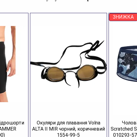
Хара
Бр
ЗНИЖКА
Ар
Ар
Ар
Ро
Ка
Ко
Ск
Кр
Рі
Дл
гідрошорти
Окуляри для плавання Volna
Чолові
JAMMER
ALTA II MIR чорний, коричневий
Scratched 
0)
1554-99-5
010293-57