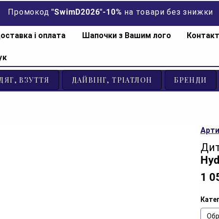
Промокод "SwimD2026"-10% на товари без знижки
оставка і оплата
Шапочки з Вашим лого
Контак
ук
ДЯГ, ВЗУТТЯ
ДАЙВІНГ, ТРІАТЛОН
БРЕНДИ
Арти
Дит
Hyd
1 0
Катег
Обр