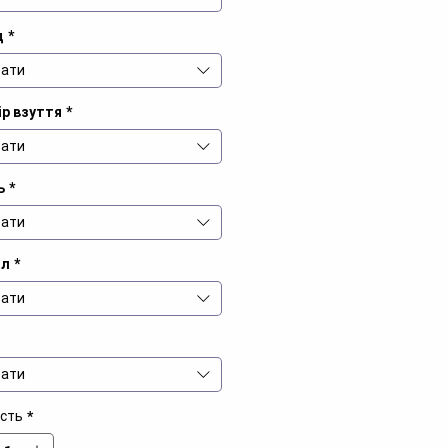
д
*
ати
ір взуття
*
ати
ь
*
ати
іл
*
ати
ати
ість
*