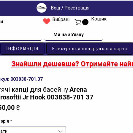
Вхід / Реєстрація
Кошик
Вибрані
ти
Ми на зв'язку
ІНФОРМАЦІЯ
Електронна подарункова карта
Знайшли дешевше? Отримайте найк
кул: 003838-701.37
ячі капці для басейну Arena
rosoftii Jr Hook 003838-701 37
Ціна
50,00 ₴
орія
*
ати