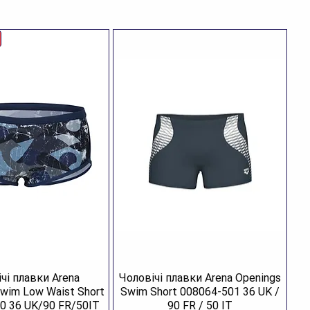
ктеристики
енд:
Arena
тикул:
003838-701.37
тикул кольору:
003838-701
тикул моделі:
003838
зділ:
Взуття
тегорія:
Капці для басейну
лір:
Royal
лад:
100% етиленвінілацетат (EVA)
аїна:
Індія
зновид:
капці
я кого:
для юніорів
чі плавки Arena
Чоловічі плавки Arena Openings
Swim Low Waist Short
Swim Short 008064-501 36 UK /
0 36 UK/90 FR/50IT
90 FR / 50 IT