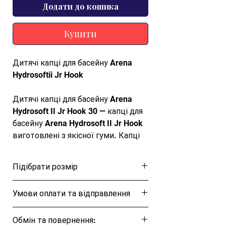
Додати до кошика
Купити
Дитячі капці для басейну Arena
Hydrosoftii Jr Hook
Дитячі капці для басейну Arena
Hydrosoft II Jr Hook 30 — капці для
басейну Arena Hydrosoft II Jr Hook
виготовлені з якісної гуми. Капці
дитячі для пляжного відпочинку та
басейну. Шльопанці дитячі Arena
Підібрати розмір
Hydrosoft II Hook Шльопанці для
басейну Hydrosoft II Hook,
Розмірна таблиця
Умови оплати та відправлення
прикрашені логотипом із
зображенням трьох ромбів, є
Ця позиція буде надіслана протягом 1-3
сучасним переосмисленням
Обмін та повернення:
днів