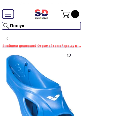
Промокод "SwimD2026"-10% на товари без знижки
Пошук
Знайшли дешевше? Отримайте найкращу ціну!