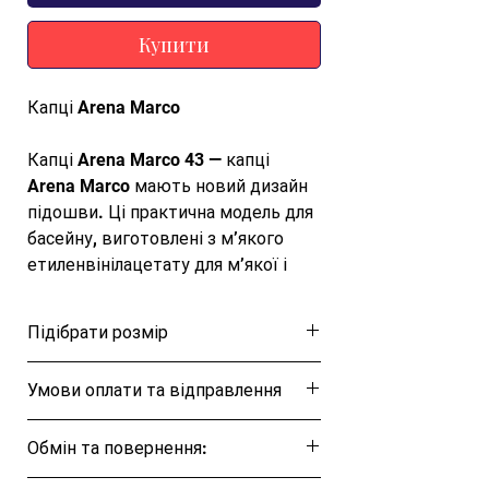
Купити
Капці Arena Marco
Капці Arena Marco 43 — капці
Arena Marco мають новий дизайн
підошви. Ці практична модель для
басейну, виготовлені з м’якого
етиленвінілацетату для м’якої і
безпечної ходьби по вологих
поверхнях, прикрашені фірмовим
Підібрати розмір
логотипом Arena. Фірмова устілка
« піко » масажує ноги, зберігаючи
Розмірна таблиця
Умови оплати та відправлення
при цьому їх сухість
Ця позиція буде надіслана протягом 1-3
Характеристики
Обмін та повернення:
днів
Обмін та повернення товару протягом