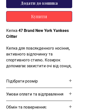
Додати до кошика
Купити
Кепка 47 Brand New York Yankees
Critter
Кепка для повсякденного носіння,
активного відпочинку та
спортивного стилю. Козирок
допомагає захистити очі від сонця,
а зручна посадка підтримує
комфорт протягом дня.
Підібрати розмір
Кепка 47 Brand — це оптимальний
Розмірна таблиця
Умови оплати та відправлення
варіант для активного відпочинку і
повсякденного носіння адже вона
Ця позиція буде надіслана протягом 1-3
створена для захисту ваших очей
Обмін та повернення:
днів