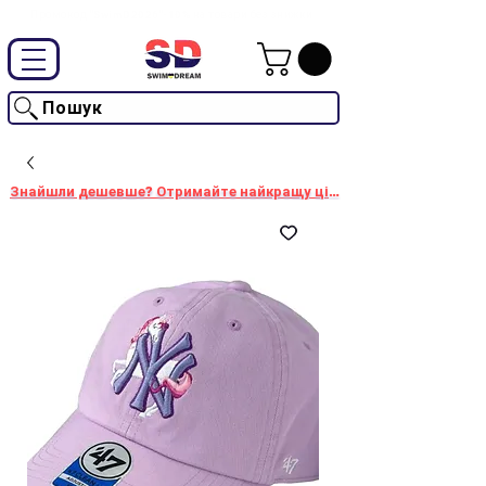
Промокод "SwimD2026"-10% на товари без знижки
Пошук
Знайшли дешевше? Отримайте найкращу ціну!