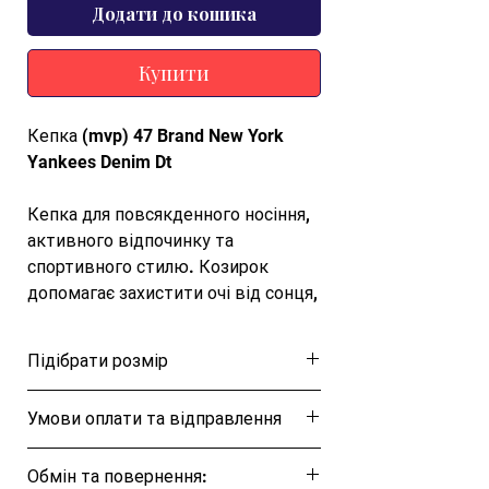
Додати до кошика
Купити
Кепка (mvp) 47 Brand New York
Yankees Denim Dt
Кепка для повсякденного носіння,
активного відпочинку та
спортивного стилю. Козирок
допомагає захистити очі від сонця,
а зручна посадка підтримує
комфорт протягом дня.
Підібрати розмір
Кепка 47 Brand — це оптимальний
Розмірна таблиця
Умови оплати та відправлення
варіант для активного відпочинку і
повсякденного носіння адже вона
Ця позиція буде надіслана протягом 1-3
створена для захисту ваших очей
Обмін та повернення:
днів