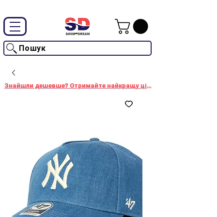
Промокод "SwimD2026"-10% на товари без знижки
Пошук
Знайшли дешевше? Отримайте найкращу ціну!