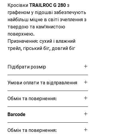
Кросівки TRAILROC G 280 з
графеном у підошві забезпечують
найбільш міцне в світі зчеплення з
твердою та кам'янистою
поверхнею.
Призначення: сухий і влажний
трейл, гірський біг, довгий біг
Поверхня: мокра земля і каміння,
ліс, пісок Технології: Graphene Grip
Підібрати розмір
Міцне зчеплення Компанія Іnov-8
перша і єдина у світі, хто
Розмірна таблиця
Умови оплати та відправлення
використовує графен
(найміцніший матеріал на планеті)
Ця позиція буде надіслана протягом 1-3
у бігових кросівках. Графен
Обмін та повернення:
днів
додається в гумовий сплав
Обмін та повернення товару протягом
зовнішньої підошви, завдяки чому
Barcode
14 днів
гума на 50% міцніша, на 50% більш
пружна і на 50% зносостійка.
Обмін та повернення: