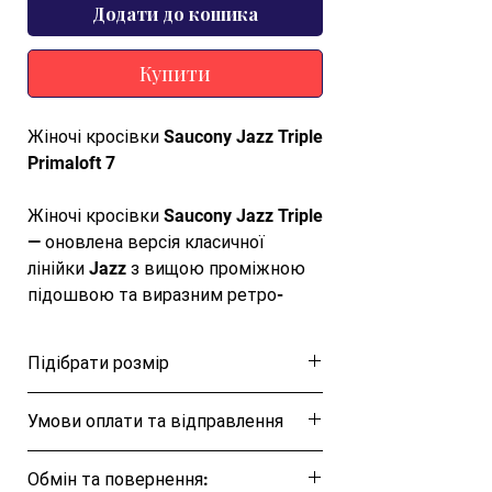
Додати до кошика
Купити
Жіночі кросівки Saucony Jazz Triple
Primaloft 7
Жіночі кросівки Saucony Jazz Triple
— оновлена версія класичної
лінійки Jazz з вищою проміжною
підошвою та виразним ретро-
силуетом. Верх із поєднання шкіри,
замші або текстилю забезпечує
Підібрати розмір
комфортну посадку й міцність, а
гумова підошва додає зчеплення
Розмірна таблиця
Умови оплати та відправлення
та зносостійкості для щоденного
носіння
Ця позиція буде надіслана протягом 1-3
Обмін та повернення:
днів