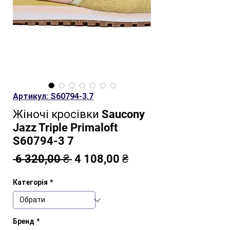
Артикул: S60794-3.7
Жіночі кросівки Saucony
Jazz Triple Primaloft
S60794-3 7
Звичайна
За
 6 320,00 ₴ 
4 108,00 ₴
ціна
розпродажем
Категорія
*
Бренд
*