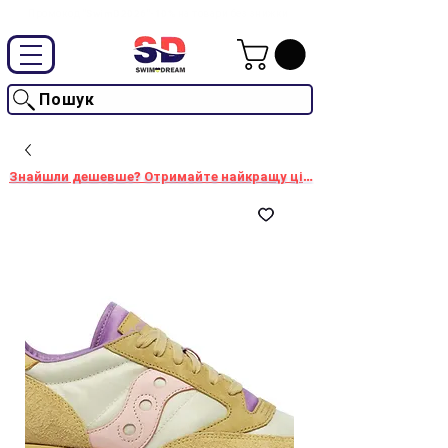
Промокод "SwimD2026"-10% на товари без знижки
Пошук
Знайшли дешевше? Отримайте найкращу ціну!