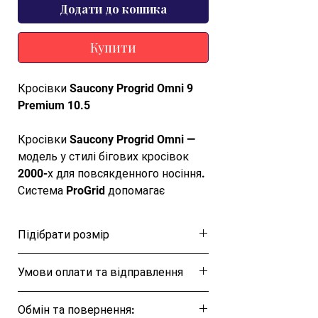
Додати до кошика
Купити
Кросівки Saucony Progrid Omni 9
Premium 10.5
Кросівки Saucony Progrid Omni —
модель у стилі бігових кросівок
2000-х для повсякденного носіння.
Система ProGrid допомагає
пом’якшувати крок і підтримувати
стабільність, комбінований верх
Підібрати розмір
забезпечує вентиляцію та
фіксацію стопи, а гумова підошва
Розмірна таблиця
Умови оплати та відправлення
додає надійне зчеплення.
Ця позиція буде надіслана протягом 1-3
Оригінальний силует ретро-
Обмін та повернення:
днів