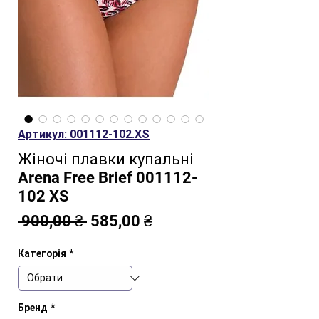
Артикул: 001112-102.XS
Жіночі плавки купальні
Arena Free Brief 001112-
102 XS
Звичайна
За
 900,00 ₴ 
585,00 ₴
ціна
розпродажем
Категорія
*
Бренд
*