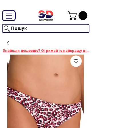
Промокод "SwimD2026"-10% на товари без знижки
Пошук
Знайшли дешевше? Отримайте найкращу ціну!