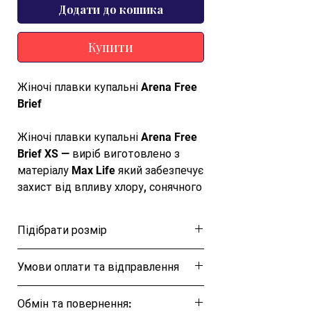
Додати до кошика
Купити
Жіночі плавки купальні Arena Free
Brief
Жіночі плавки купальні Arena Free
Brief XS — виріб виготовлено з
матеріалу Max Life який забезпечує
захист від впливу хлору, сонячного
світла і ідеальну посадку по фігурі.
Купальник (низ) Arena FREE BRIEF
Підібрати розмір
доповнить ваш літній образ.
Трусики виготовлені з якісного
Розмірна таблиця
Умови оплати та відправлення
синтетичного матеріалу. Класична
форма красиво підкреслить жіночі
Ця позиція буде надіслана протягом 1-3
сідниці. Низька посадка плавок
Обмін та повернення:
днів