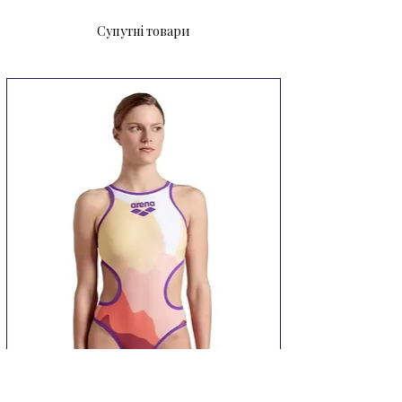
обов'язково сподобається вашій 
Супутні товари
дитині. Займатися плаванням в нім 
буде зручно.

Матеріал: нейлон 80%, лайкра 20%.