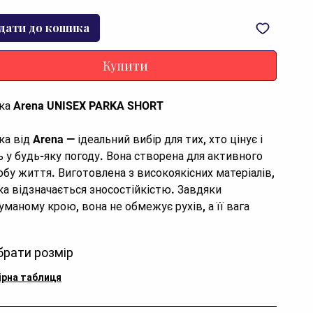
дати до кошика
Купити
ка Arena UNISEX PARKA SHORT
а від Arena — ідеальний вибір для тих, хто цінує і
ь у будь-яку погоду. Вона створена для активного
обу життя. Виготовлена з високоякісних матеріалів,
ка відзначається зносостійкістю. Завдяки
уманому крою, вона не обмежує рухів, а її вага
зпечує навіть при тривалому носінні
брати розмір
ктеристики
ірна таблиця
енд:
Arena
тикул:
010571-500.XL