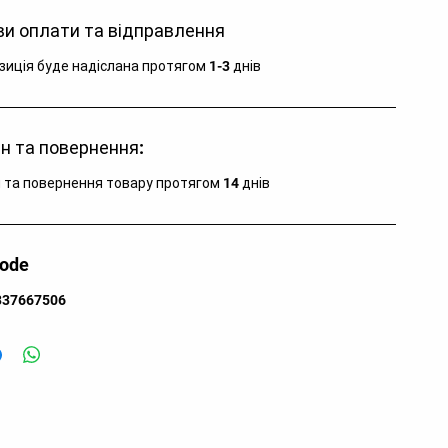
тикул кольору:
010571-500
и оплати та відправлення
тикул моделі:
010571
зділ:
Одяг
зиція буде надіслана протягом 1-3 днів
тегорія:
Куртка
лір:
Black
лад:
поліестер
н та повернення:
аїна:
Китай
зновид:
парка
 та повернення товару протягом 14 днів
я кого:
для чоловіків
code
337667506