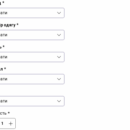
д
*
ати
р одягу
*
ати
ь
*
ати
іл
*
ати
ати
ість
*