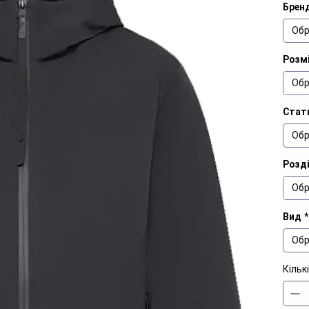
Брен
Обр
Розмі
Обр
Стат
Обр
Розд
Обр
Вид
*
Обр
Кільк