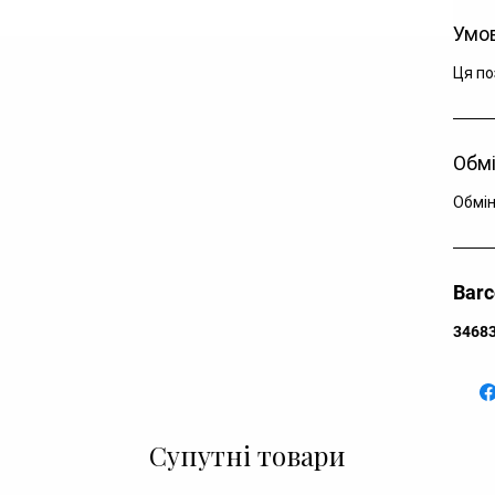
Ар
Умов
Ар
Ро
Ця по
Ка
Ко
Ск
Обмі
Кр
Рі
Обмін
Дл
Bar
3468
Супутні товари