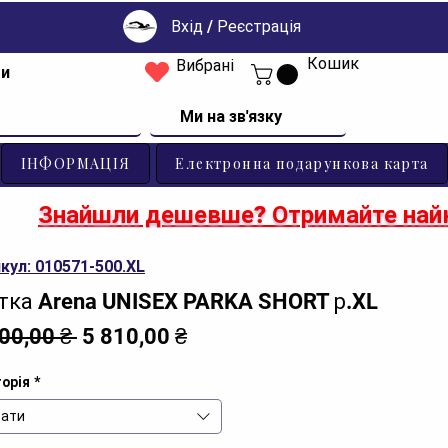
Вхід / Реєстрація
Кошик
Вибрані
ти
Ми на зв'язку
ІНФОРМАЦІЯ
Електронна подарункова карта
Знайшли дешевше? Отримайте найк
кул: 010571-500.XL
тка Arena UNISEX PARKA SHORT р.XL
Звичайна
За
300,00 ₴ 
5 810,00 ₴
ціна
розпродажем
орія
*
ати