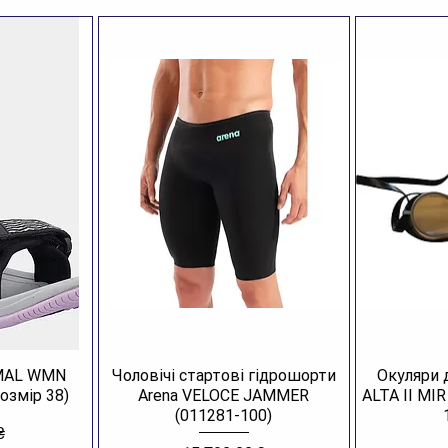
AMAL WMN
Чоловічі стартові гідрошорти
Окуляри 
озмір 38)
Arena VELOCE JAMMER
ALTA II MI
(011281-100)
₴