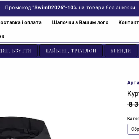
Промокод "SwimD2026"-10% на товари без знижки
оставка і оплата
Шапочки з Вашим лого
Контак
ук
ДЯГ, ВЗУТТЯ
ДАЙВІНГ, ТРІАТЛОН
БРЕНДИ
Арти
Кур
 8 
Катег
Обр