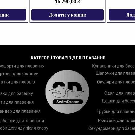
Ціна
15 790,00 ₴
ошик
Додати у кошик
Дод
ЗНИЖКА
КАТЕГОРІЇ ТОВАРІВ ДЛЯ ПЛАВАННЯ
рошорти для плавання
Купальники для басе
Шапочки для плав
ртові гідрокостюми
атки для плавців
Окуляри для плав
Одяг для плав
вки для басейну
Дошки для басе
ти для плавання
андер для плавання
Трубки для плаван
Рюкзаки для плав
обашки для плавання
оби догляду після хлору
Секундомери для басе
ання Zoggs
Arena Two
Лопатки для плавання Zoggs
Шампунь TRISWIM Shampoo
Чоловічі п
Дитяче к