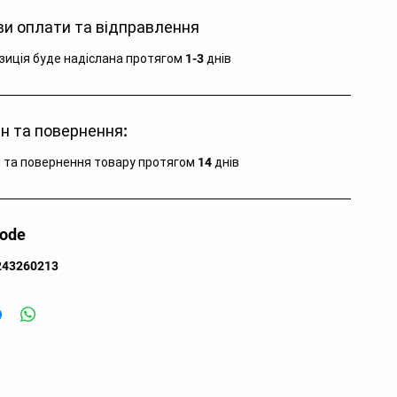
озахисним клапаном
и оплати та відправлення
ктеристики
зиція буде надіслана протягом 1-3 днів
енд:
CMP
тикул:
34K0147-N950.46
н та повернення:
тикул кольору:
34K0147-N950
тикул моделі:
34K0147
 та повернення товару протягом 14 днів
зділ:
Одяг
тегорія:
Куртка
лір:
Black Blue
code
лад:
Верх: 100% поліестер, Підкладка: 100%
243260213
ліамід
аїна:
М'янма
зновид:
куртка
я кого:
для чоловіків