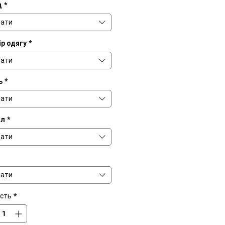
д
*
ати
р одягу
*
ати
ь
*
ати
іл
*
ати
ати
ість
*