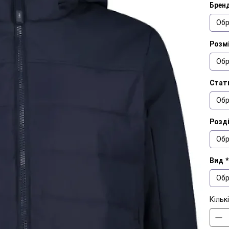
Брен
Обр
Розмі
Обр
Стат
Обр
Розд
Обр
Вид
*
Обр
Кільк