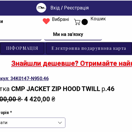
Вхід / Реєстрація
Кошик
Вибрані
ти
Ми на зв'язку
ІНФОРМАЦІЯ
Електронна подарункова карта
Знайшли дешевше? Отримайте найк
кул: 34K0147-N950.46
тка CMP JACKET ZIP HOOD TWILL р.46
Звичайна
За
800,00 ₴ 
4 420,00 ₴
ціна
розпродажем
орія
*
ати