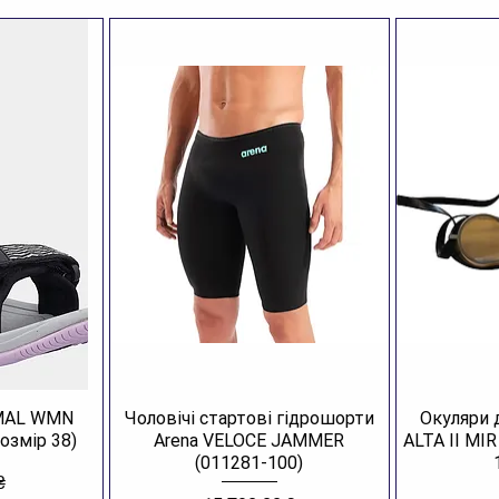
AMAL WMN
Чоловічі стартові гідрошорти
Окуляри 
озмір 38)
Arena VELOCE JAMMER
ALTA II MI
(011281-100)
₴