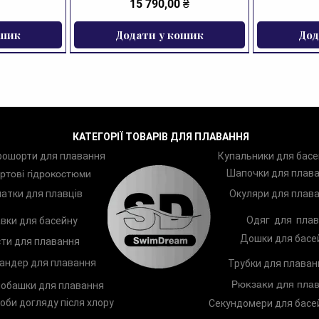
Ціна
15 790,00 ₴
ошик
Додати у кошик
Дод
ЗНИЖКА
КАТЕГОРІЇ ТОВАРІВ ДЛЯ ПЛАВАННЯ
рошорти для плавання
Купальники для басе
Шапочки для плав
ртові гідрокостюми
атки для плавців
Окуляри для плав
Одяг для плав
вки для басейну
Дошки для басе
ти для плавання
андер для плавання
Трубки для плаван
Рюкзаки для плав
обашки для плавання
оби догляду після хлору
Секундомери для басе
ання Zoggs
Arena Two
Лопатки для плавання Zoggs
Шампунь TRISWIM Shampoo
Чоловічі п
Дитяче к