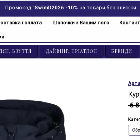
Промокод "SwimD2026"-10% на товари без знижки
оставка і оплата
Шапочки з Вашим лого
Контак
ук
ДЯГ, ВЗУТТЯ
ДАЙВІНГ, ТРІАТЛОН
БРЕНДИ
Арти
Кур
 6 
Катег
Обр