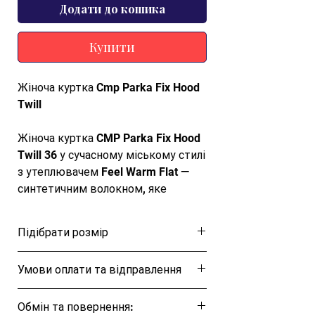
Додати до кошика
Купити
Жіноча куртка Cmp Parka Fix Hood
Twill
Жіноча куртка CMP Parka Fix Hood
Twill 36 у сучасному міському стилі
з утеплювачем Feel Warm Flat —
синтетичним волокном, яке
надійно зберігає тепло навіть у
холодну та вологу погоду. Модель
Підібрати розмір
оснащена незнімним капюшоном,
високим коміром і двома бічними
Розмірна таблиця
Умови оплати та відправлення
кишенями. Водовідштовхувальне
просочення захищає від зовнішніх
Ця позиція буде надіслана протягом 1-3
впливів, забезпечуючи
Обмін та повернення:
днів