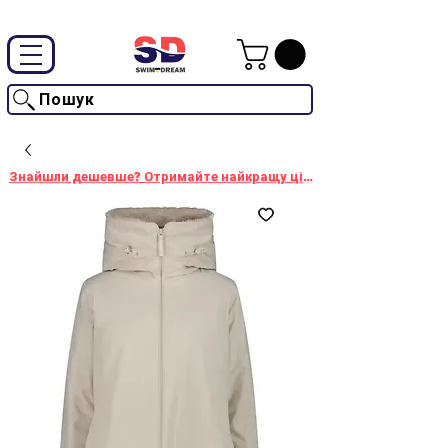
Промокод "SwimD2026"-10% на товари без знижки
Пошук
Знайшли дешевше? Отримайте найкращу ціну!