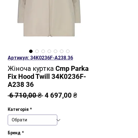
Артикул: 34K0236F-A238.36
Жіноча куртка Cmp Parka
Fix Hood Twill 34K0236F-
A238 36
Звичайна
За
 6 710,00 ₴ 
4 697,00 ₴
ціна
розпродажем
Категорія
*
Бренд
*