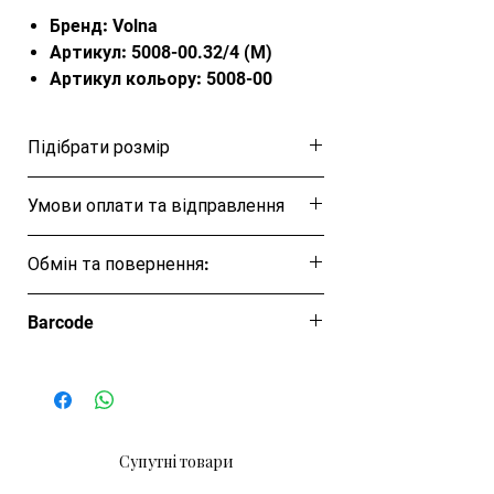
Бренд:
Volna
Артикул:
5008-00.32/4 (M)
Артикул кольору:
5008-00
Артикул моделі:
5008
Розділ:
Басейн
Підібрати розмір
Категорія:
Ласти
Колір:
Assorted
Розмірна таблиця
Умови оплати та відправлення
Склад:
70% термопластик, 30%
гума
Ця позиція буде надіслана протягом 1-3
Обмін та повернення:
Країна:
Тайвань
днів
Різновид:
довгі ласти з
Обмін та повернення товару протягом
відкритою п'ятою
Barcode
14 днів
Для кого:
для юніорів
4820258557134
Супутні товари