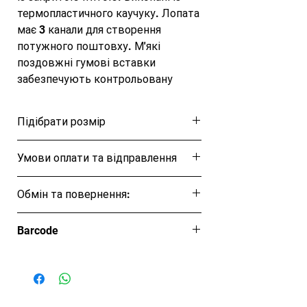
термопластичного каучуку. Лопата 
має 3 канали для створення 
потужного поштовху. М'які 
поздовжні гумові вставки 
забезпечують контрольовану 
деформацію лопаті при гребінці. 
Дана форма каналу переміщує 
Підібрати розмір
більшу кількість води і призводить 
до потужного поштовху при тому 
Розмірна таблиця
Умови оплати та відправлення
зусиллі. Ласти зменшують 
навантаження на м'язи та суглоби. 
Ця позиція буде надіслана протягом 1-3
Вага – 900 р.

Обмін та повернення:
днів
Матеріал: термопластичний каучук
Обмін та повернення товару протягом
Barcode
14 днів