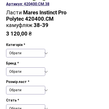
Артикул: 420400.CM.38
Ласти Mares Instinct Pro
Polytec 420400.CM
камуфляж 38-39
Ціна
3 120,00 ₴
Категорія
*
Бренд
*
Розмір ласт
*
Стать
*