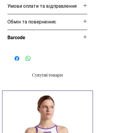
Розмірна таблиця
Умови оплати та відправлення
Ця позиція буде надіслана протягом 1-3
Обмін та повернення:
днів
Обмін та повернення товару протягом
Barcode
14 днів
Супутні товари