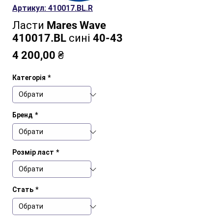
Артикул: 410017.BL.R
Ласти Mares Wave
410017.BL сині 40-43
Ціна
4 200,00 ₴
Категорія
*
Бренд
*
Розмір ласт
*
Стать
*