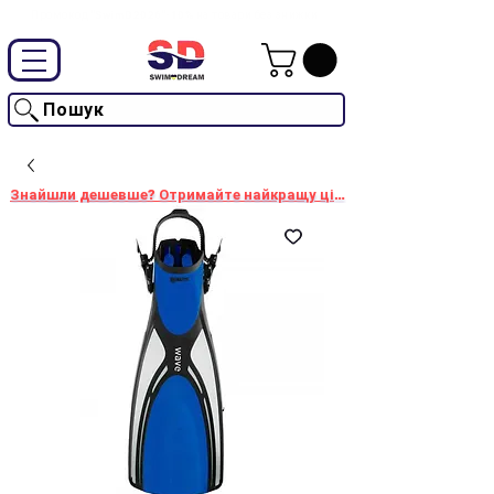
Промокод "SwimD2026"-10% на товари без знижки
Пошук
Знайшли дешевше? Отримайте найкращу ціну!