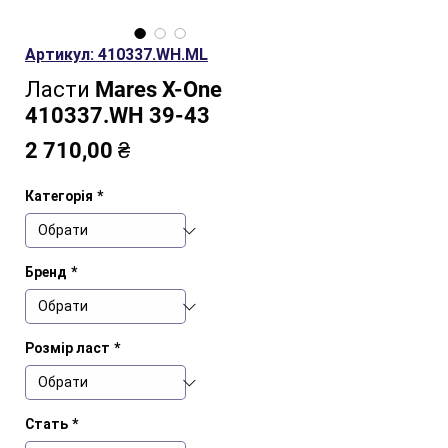
Артикул: 410337.WH.ML
Ласти Mares X-One
410337.WH 39-43
Ціна
2 710,00 ₴
Категорія
*
Бренд
*
Розмір ласт
*
Стать
*