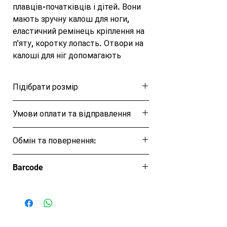
плавців-початківців і дітей. Вони 
мають зручну калош для ноги, 
еластичний ремінець кріплення на 
п'яту, коротку лопасть. Отвори на 
калоші для ніг допомагають 
зменшити парашутний ефект при 
якому потік води у калоші 
Підібрати розмір
сповільнює рух.

 Вони також зменшують ефект 
Розмірна таблиця
Умови оплати та відправлення
вакуумного всмоктування, ласти 
значно легше знімати. М'які 
Ця позиція буде надіслана протягом 1-3
повздовжні вставки на лопасті 
Обмін та повернення:
днів
допомагають контролювати 
Обмін та повернення товару протягом
деформацію ребра лопаті при 
Barcode
14 днів
гребках. Форма лопаті дає 
можливість збільшити кількість 
води, що переміщається, і тягу під 
час руху без зайвих зусиль.