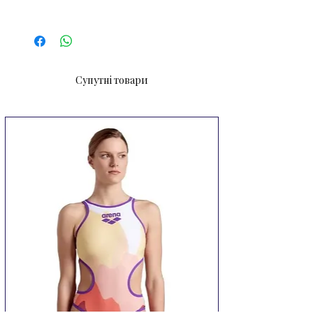
завдяки зональному крою. Захист
UPF 50+.
Супутні товари