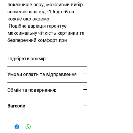
показників зору, можливий вибір 
значення лінз від -1,5 до -6 на 
кожне око окремо.

 Подібна варіація гарантує 
максимальну чіткість картинки та 
безперечний комфорт при 
використанні моделі.

 Всі види лінз представлені з UV 
Підібрати розмір
захисним шаром та спеціальним 
покриттям від запотівання.

Розмірна таблиця
Умови оплати та відправлення
 Спеціальна конічна вигнута форма 
лінз VISION збільшує огляд під час 
Ця позиція буде надіслана протягом 1-3
руху, не спотворюючи картинку як 
Обмін та повернення:
днів
на поверхні, так і під водою.

Відповідно до ЗУ "Про захист прав
 За потреби лінзи можна поміняти 
Barcode
споживачів" вироби належної якості
самостійно.
обміну та поверненню не підлягають.