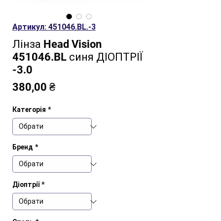
Артикул: 451046.BL.-3
Лінза Head Vision
451046.BL синя ДІОПТРІЇ
-3.0
Ціна
380,00 ₴
Категорія
*
Бренд
*
Діоптрії
*