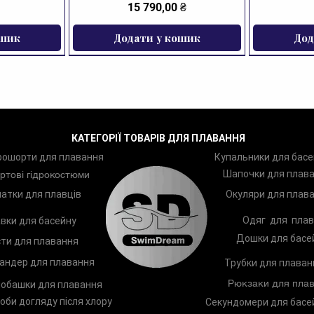
Ціна
15 790,00 ₴
ошик
Додати у кошик
Дод
ЗНИЖКА
КАТЕГОРІЇ ТОВАРІВ ДЛЯ ПЛАВАННЯ
рошорти для плавання
Купальники для басе
Шапочки для плав
ртові гідрокостюми
атки для плавців
Окуляри для плав
Одяг для плав
вки для басейну
Дошки для басе
ти для плавання
андер для плавання
Трубки для плаван
Рюкзаки для плав
обашки для плавання
оби догляду після хлору
Секундомери для басе
ання Zoggs
Arena Two
Лопатки для плавання Zoggs
Шампунь TRISWIM Shampoo
Чоловічі п
Дитяче к