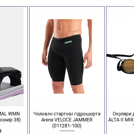
AMAL WMN
Чоловічі стартові гідрошорти
Окуляри 
озмір 38)
Arena VELOCE JAMMER
ALTA II MI
(011281-100)
₴