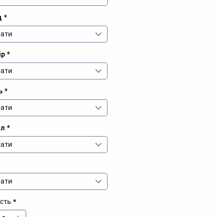
д
*
ати
ір
*
ати
ь
*
ати
іл
*
ати
ати
ість
*