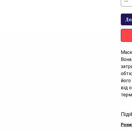
До
Маск
Вона 
затр
обтю
його
від 
терм
легк
Піді
Розм