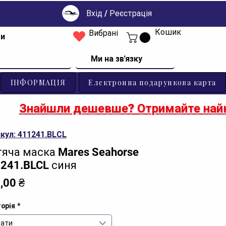
Вхід / Реєстрація
Кошик
Вибрані
ти
Ми на зв'язку
ІНФОРМАЦІЯ
Електронна подарункова карта
Знайшли дешевше? Отримайте найк
кул: 411241.BLCL
яча маска Mares Seahorse
241.BLCL синя
Ціна
,00 ₴
орія
*
ати