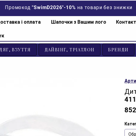
Промокод "SwimD2026"-10% на товари без знижки
оставка і оплата
Шапочки з Вашим лого
Контак
ук
ДЯГ, ВЗУТТЯ
ДАЙВІНГ, ТРІАТЛОН
БРЕНДИ
Арти
Дит
411
852
Катег
Обр