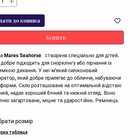
дати до кошика
Купити
а Mares Seahorse   створена спеціально для дітей. 
добре підходить для снорклінгу або пірнання із 
имкою дихання. У неї м'який силіконовий 
ратор, який добре прилягає до обличчя, набуваючи 
 форми. Скло розташоване на оптимальній відстані 
очей, надає хороший бічний та нижній огляд. Воно 
ічно загартоване, міцне та ударостійке. Ремінець 
о регулювати по довжині за допомогою пряжок..
брати розмір
ірна таблиця