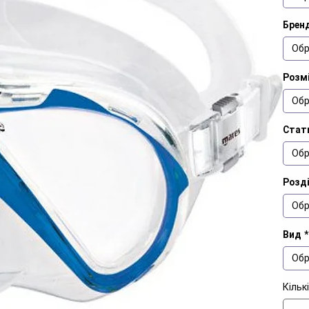
Брен
Обр
Розм
Обр
Стат
Обр
Розд
Обр
Вид
*
Обр
Кільк