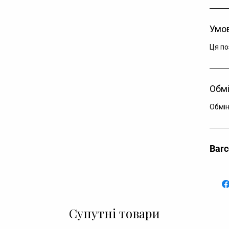
Умов
Ця по
Обмі
Обмін
Bar
Супутні товари