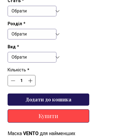
Стать
*
Розділ
*
Вид
*
Кількість
*
Додати до кошика
Купити
Маска VENTO для найменших 