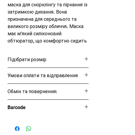
маска для снорклінгу та пірнання із 
затримкою дихання. Вона 
призначена для середнього та 
великого розміру обличчя. Маска 
має м'який силіконовий 
обтюратор, що комфортно сидить 
на обличчі. Термічно загартоване 
скло міцне, забезпечують хорошу 
Підібрати розмір
видимість і широкий кут огляду з 
боків і вниз. Ремінець кріплення 
Розмірна таблиця
Умови оплати та відправлення
має анатомічну форму, легко 
одягається і зручно охоплює 
Ця позиція буде надіслана протягом 1-3
голову.
Обмін та повернення:
днів
Обмін та повернення товару протягом
Barcode
14 днів