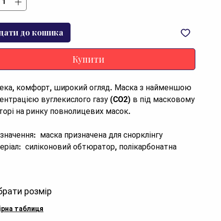
дати до кошика
Купити
ека, комфорт, широкий огляд. Маска з найменшою 
ентрацією вуглекислого газу (CO2) в під масковому 
торі на ринку повнолицевих масок. 



брати розмір
йнери та інженери ставили перед собою завдання 
мати не тільки комфортну і красиву, але головне, 
ірна таблиця
имально безпечну маску.
