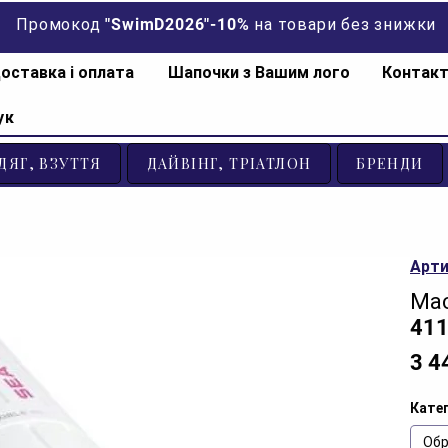
Промокод "SwimD2026"-10% на товари без знижки
оставка і оплата
Шапочки з Вашим лого
Контак
ук
ДЯГ, ВЗУТТЯ
ДАЙВІНГ, ТРІАТЛОН
БРЕНДИ
Арти
Мас
411
3 4
Катег
Обр