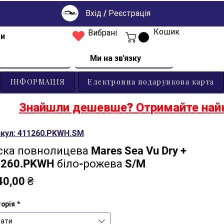
Вхід / Реєстрація
Кошик
Вибрані
ти
Ми на зв'язку
ІНФОРМАЦІЯ
Електронна подарункова карта
Знайшли дешевше? Отримайте найк
кул: 411260.PKWH.SM
ка повнолицева Mares Sea Vu Dry +
260.PKWH біло-рожева S/M
Ціна
40,00 ₴
орія
*
ати