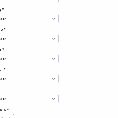
д
*
ати
ір
*
ати
ь
*
ати
іл
*
ати
ати
ість
*