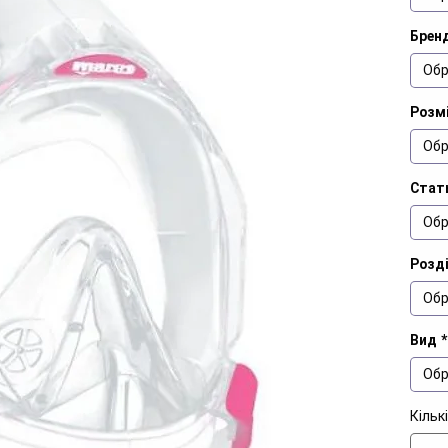
Брен
Обр
Розм
Обр
Стат
Обр
Розд
Обр
Вид
*
Обр
Кільк