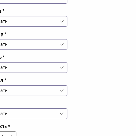
д
*
ати
ір
*
ати
ь
*
ати
іл
*
ати
ати
ість
*