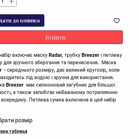
дати до кошика
Купити
набір включає маску Radar, трубку Breezer і петлеву 
у для зручного зберігання та перенесення.  Маска 
  - середнього розміру, дає великий кругозір, коли 
находитесь під водою і зручна для використання.

ка Breezer  має силіконовий загубник для більшої 
ності, а також запобігає небажаному потраплянню 
 всередину. Петлева сумка включена в цей набір 
оляє воді вільно стікати, сприяє швидкому 
ханню, а також зручна в перенесенні маски і 
брати розмір
ки.
ірна таблиця