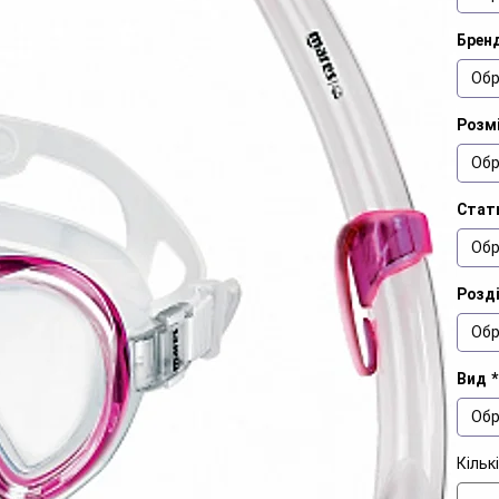
Брен
Обр
Розм
Обр
Стат
Обр
Розд
Обр
Вид
*
Обр
Кільк