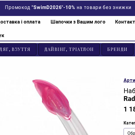
Промокод "SwimD2026"-10% на товари без знижки
оставка і оплата
Шапочки з Вашим лого
Контак
ук
ДЯГ, ВЗУТТЯ
ДАЙВІНГ, ТРІАТЛОН
БРЕНДИ
Арти
Наб
Rad
1 1
Катег
Обр