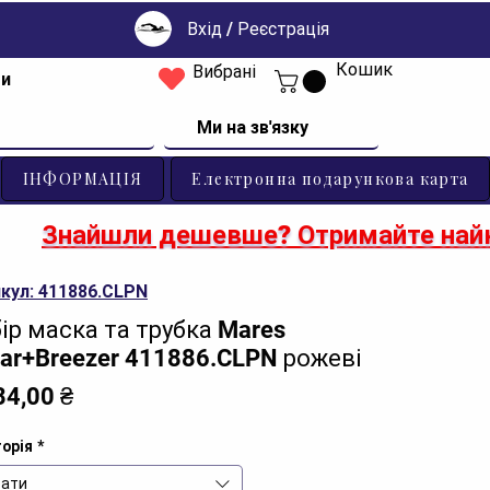
Вхід / Реєстрація
Кошик
Вибрані
ти
Ми на зв'язку
ІНФОРМАЦІЯ
Електронна подарункова карта
Знайшли дешевше? Отримайте найк
кул: 411886.CLPN
ір маска та трубка Mares
ar+Breezer 411886.CLPN рожеві
Ціна
84,00 ₴
орія
*
ати