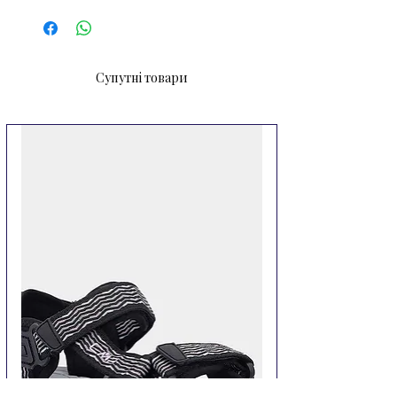
 У кожному нарукавнику 
знаходяться 2 повітряні камери з 
окремими зворотними 
Супутні товари
запобіжними клапанами для 
більшої безпеки 

 Можливі 4 розміри: до 1 року (до 
12,5 кг), від 1 до 3 років (до 15 кг), 
від 3 до 6 років (до 25 кг) та від 6 
до 12 років (до 50 кг).