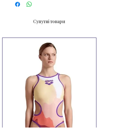
 Тверда рамка з гумовими 
вставками, ударостійка і 
довговічна; 

Супутні товари
 Обтюратор з 100% 
гіпоалергенного силікону. Тиск від 
окулярів розподіляється по більшій 
площі, забезпечуючи комфортну і 
м'яку посадку на обличчі; 

 Міцні лінзи з полікарбонату, стійкі 
до подряпин; 

 Покриття проти запотівання; 

 Захист від ультрафіолету; 

 Кут огляду 180   без спотворень; 

 Без латексу, гіпоалергенний 
матеріал; 

 Зроблені в Італії.