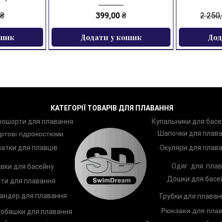
Кр
Ціна
Звича
 ₴
399,00 ₴
2 250
Рі
Дл
ошик
Додати у кошик
Дод
ЗНИЖКА
КАТЕГОРІЇ ТОВАРІВ ДЛЯ ПЛАВАННЯ
рошорти для плавання
Купальники для басе
Шапочки для плав
ртові гідрокостюми
атки для плавців
Окуляри для плав
Одяг для плав
вки для басейну
Дошки для басе
ти для плавання
андер для плавання
Трубки для плаван
Рюкзаки для плав
обашки для плавання