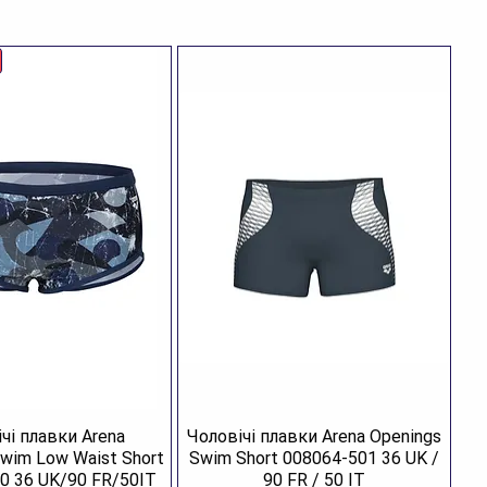
нець регулюється індивідуально для безпечної та
ної посадки, враховуючи і варіант для довгого
сся.
нструкції використано прозорі лінзи, які гарантують
 хорошу чіткість зображення під час тренувань у
ні або на відкритій воді
ктеристики
енд:
Arena
тикул:
003149-707.0
тикул кольору:
003149-707
тикул моделі:
003149
зділ:
Басейн
тегорія:
Окуляри для плавання
лір:
Blue, Clear
чі плавки Arena
Чоловічі плавки Arena Openings
лад:
50% полікарбонат, 30% термопластична гума,
Swim Low Waist Short
Swim Short 008064-501 36 UK /
% силікон
0 36 UK/90 FR/50IT
90 FR / 50 IT