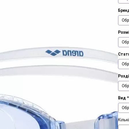
Брен
Обр
Розм
Обр
Стат
Обр
Розд
Обр
Вид
*
Обр
Кільк