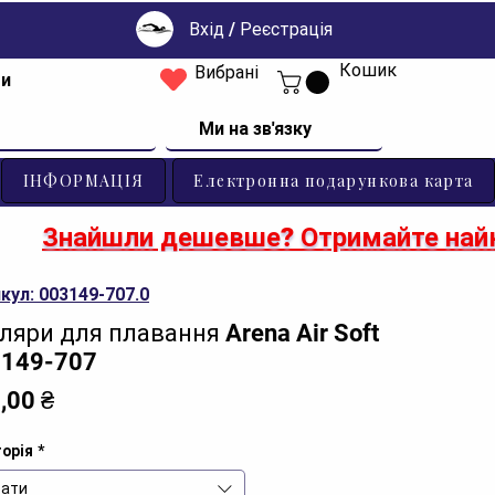
Вхід / Реєстрація
Кошик
Вибрані
ти
Ми на зв'язку
ІНФОРМАЦІЯ
Електронна подарункова карта
Знайшли дешевше? Отримайте найк
кул: 003149-707.0
ляри для плавання Arena Air Soft
149-707
Ціна
,00 ₴
орія
*
ати