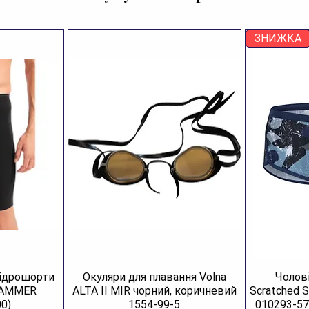
ремі
зруч
воло
ЗНИЖКА
У ко
дуже
басей
Хара
Бр
Ар
Ар
Ар
Ро
Ка
Ко
гідрошорти
Окуляри для плавання Volna
Чолові
Ск
JAMMER
ALTA II MIR чорний, коричневий
Scratched 
20
0)
1554-99-5
010293-57