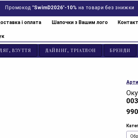
Промокод "SwimD2026"-10% на товари без знижки
оставка і оплата
Шапочки з Вашим лого
Контак
ук
ДЯГ, ВЗУТТЯ
ДАЙВІНГ, ТРІАТЛОН
БРЕНДИ
Арти
Оку
003
990
Катег
Обр