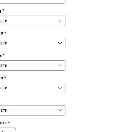
д
*
ати
ір
*
ати
ь
*
ати
іл
*
ати
ати
ість
*