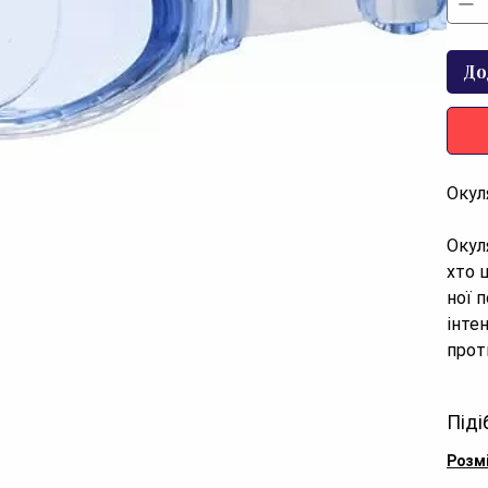
До
Окул
Окул
хто 
ної 
інте
прот
ульт
Піді
Моде
який 
Розм
покр