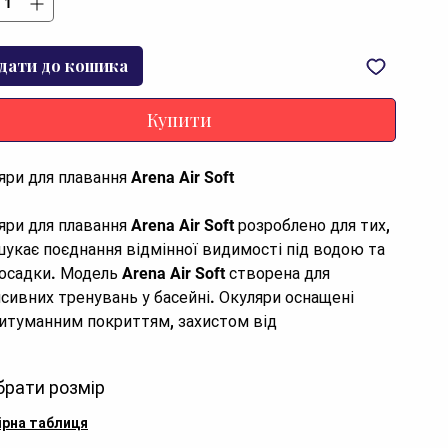
дати до кошика
Купити
яри для плавання Arena Air Soft
яри для плавання Arena Air Soft розроблено для тих,
шукає поєднання відмінної видимості під водою та
посадки. Модель Arena Air Soft створена для
нсивних тренувань у басейні. Окуляри оснащені
итуманним покриттям, захистом від
рафіолетового випромінювання і не містять ПВХ.
брати розмір
ль Arena Air Soft оснащена фіксованим носиком,
стабілізує окуляри навіть під час динамічних рухів і
ірна таблиця
ащує посадку на різних типах обличчя. Інноваційні