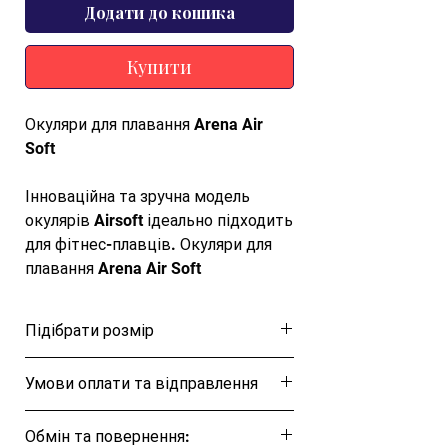
Додати до кошика
Купити
Окуляри для плавання Arena Air
Soft
Інноваційна та зручна модель
окулярів Airsoft ідеально підходить
для фітнес-плавців. Окуляри для
плавання Arena Air Soft
забезпечують користувачам
ефективний захист під час
Підібрати розмір
тренувань та рекреаційного
плавання. Лінзи для плавання в
Розмірна таблиця
Умови оплати та відправлення
моделі Air Soft затемнені для
підвищення у зору при яскравому
Ця позиція буде надіслана протягом 1-3
освітленні, наприклад, під час
Обмін та повернення:
днів