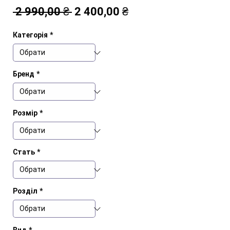
Звичайна
За
 2 990,00 ₴ 
2 400,00 ₴
ціна
розпродажем
Категорія
*
Бренд
*
Розмір
*
Стать
*
Розділ
*