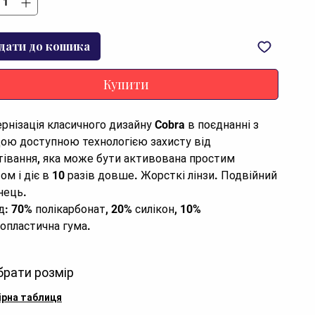
дати до кошика
Купити
рнізація класичного дизайну Cobra в поєднанні з 
ою доступною технологією захисту від 
тівання, яка може бути активована простим 
ом і діє в 10 разів довше. Жорсткі лінзи. Подвійний 
ець.

д: 70% полікарбонат, 20% силікон, 10% 
опластична гума.
брати розмір
ірна таблиця