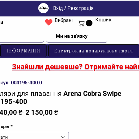
Вхід / Реєстрація
Кошик
Вибрані
ти
Ми на зв'язку
ІНФОРМАЦІЯ
Електронна подарункова карта
Знайшли дешевше? Отримайте найк
кул: 004195-400.0
ляри для плавання Arena Cobra Swipe
195-400
Звичайна
За
640,00 ₴ 
2 150,00 ₴
ціна
розпродажем
орія
*
ати