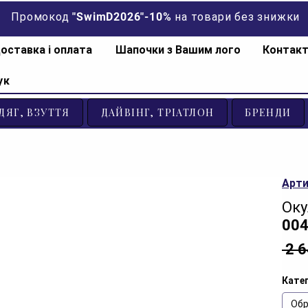
Промокод "SwimD2026"-10% на товари без знижки
оставка і оплата
Шапочки з Вашим лого
Контак
ук
ДЯГ, ВЗУТТЯ
ДАЙВІНГ, ТРІАТЛОН
БРЕНДИ
Арти
Оку
004
 2 
Катег
Обр