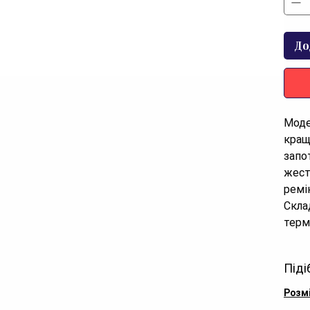
До
Моде
кращ
запо
жест
ремін
Скла
терм
Піді
Розм