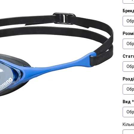
Брен
Обр
Розм
Обр
Стат
Обр
Розд
Обр
Вид
*
Обр
Кільк