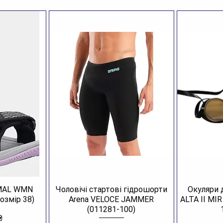
AMAL WMN
Чоловічі стартові гідрошорти
Окуляри 
озмір 38)
Arena VELOCE JAMMER
ALTA II MI
(011281-100)
₴