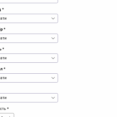
д
*
ати
ір
*
ати
ь
*
ати
іл
*
ати
ати
ість
*