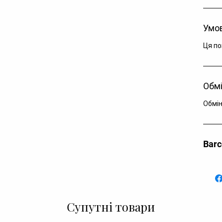
Умов
Ця по
Обмі
Обмін
Bar
Супутні товари