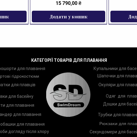
Ціна
15 790,00 ₴
ошик
Додати у кошик
Дод
ЗНИЖКА
КАТЕГОРІЇ ТОВАРІВ ДЛЯ ПЛАВАННЯ
рошорти для плавання
Купальники для басе
Шапочки для плав
ртові гідрокостюми
атки для плавців
Окуляри для плав
Одяг для плав
вки для басейну
Дошки для басе
ти для плавання
андер для плавання
Трубки для плаван
Рюкзаки для плав
обашки для плавання
оби догляду після хлору
Секундомери для басе
ання Zoggs
Arena Two
Лопатки для плавання Zoggs
Шампунь TRISWIM Shampoo
Чоловічі п
Дитяче к