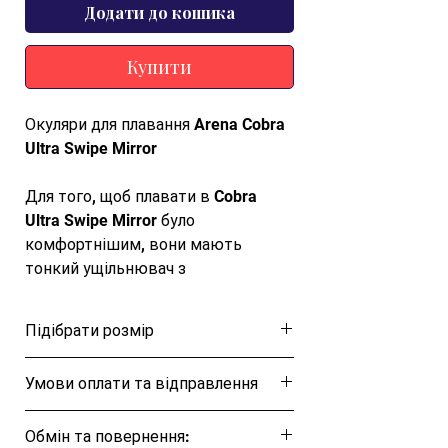
Додати до кошика
Купити
Окуляри для плавання Arena Cobra
Ultra Swipe Mirror
Для того, щоб плавати в Cobra
Ultra Swipe Mirror було
комфортнішим, вони мають
тонкий ущільнювач з
термопластичної гуми. Надійною
фіксацією окулярів також служить
Підібрати розмір
подвійний силіконовий ремінець із
потиличною кліпсою для швидкого
Розмірна таблиця
Умови оплати та відправлення
регулювання. Регульовані
перемички з 5 частин
Ця позиція буде надіслана протягом 1-3
допомагають індивідуально
Обмін та повернення:
днів