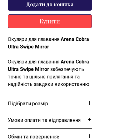
Додати до кошика
Купити
Окуляри для плавання Arena Cobra
Ultra Swipe Mirror
Окуляри для плавання Arena Cobra
Ultra Swipe Mirror забезпечують
точне та щільне прилягання та
надійність завдяки використанню
передових матеріалів і сучасних
технологій. Arena Cobra Ultra Swipe
Підібрати розмір
Mirror гарантує чітке поле зору як
під час тренувань, так і на
Розмірна таблиця
Умови оплати та відправлення
змаганнях з плавання. Конструкція,
призначена для інтенсивних
Ця позиція буде надіслана протягом 1-3
тренувань і участі в змаганнях.
Обмін та повернення:
днів